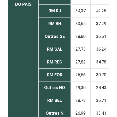
DO PAÍS
RM RJ
34,37
42,25
RM BH
30,65
37,29
Outras SE
28,80
36,51
RM SAL
27,73
36,24
RM REC
27,82
34,78
RM FOR
26,56
30,70
Outras NO
19,30
24,43
RM BEL
28,73
36,71
Outras N
26,99
33,41