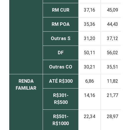
RM CUR
37,16
45,09
RM POA
35,36
44,43
Outras S
31,20
37,12
DF
50,11
56,02
Outras CO
30,21
35,51
RENDA
ATÉ R$300
6,86
11,82
FAMILIAR
R$301-
14,16
21,77
R$500
R$501-
22,34
28,97
R$1000