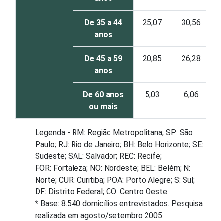
De 35 a 44
25,07
30,56
anos
De 45 a 59
20,85
26,28
anos
De 60 anos
5,03
6,06
ou mais
Legenda - RM: Região Metropolitana; SP: São
Paulo; RJ: Rio de Janeiro; BH: Belo Horizonte; SE:
Sudeste; SAL: Salvador; REC: Recife;
FOR: Fortaleza; NO: Nordeste; BEL: Belém; N:
Norte; CUR: Curitiba; POA: Porto Alegre; S: Sul;
DF: Distrito Federal; CO: Centro Oeste.
* Base: 8.540 domicílios entrevistados. Pesquisa
realizada em agosto/setembro 2005.