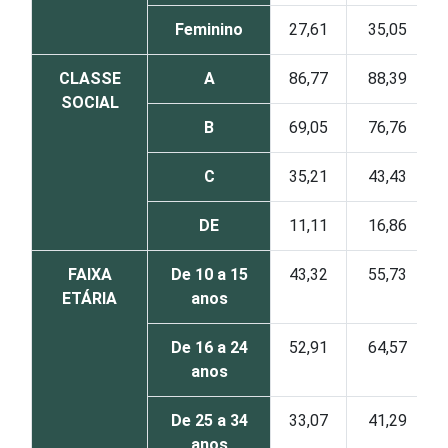
Feminino
27,61
35,05
CLASSE
A
86,77
88,39
SOCIAL
B
69,05
76,76
C
35,21
43,43
DE
11,11
16,86
FAIXA
De 10 a 15
43,32
55,73
ETÁRIA
anos
De 16 a 24
52,91
64,57
anos
De 25 a 34
33,07
41,29
anos