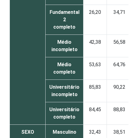
Fundamental
26,20
34,71
2
completo
Médio
42,38
56,58
incompleto
Médio
53,63
64,76
completo
Universitário
85,83
90,22
incompleto
Universitário
84,45
88,83
completo
SEXO
Masculino
32,43
38,51