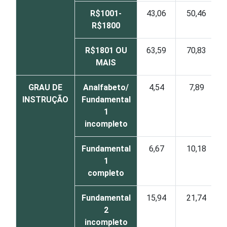
R$1001-
43,06
50,46
R$1800
R$1801 OU
63,59
70,83
MAIS
GRAU DE
Analfabeto/
4,54
7,89
INSTRUÇÃO
Fundamental
1
incompleto
Fundamental
6,67
10,18
1
completo
Fundamental
15,94
21,74
2
incompleto