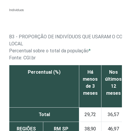
Ir para o conteúdo
Indivíduos
B3 - PROPORÇÃO DE INDIVÍDUOS QUE USARAM O COMP
LOCAL
Percentual sobre o total da população
*
Fonte: CGI.br
Percentual (%)
Há
Nos
menos
últimos
de 3
12
meses
meses
Total
29,72
36,57
REGIÕES
RM SP
38,90
46,97