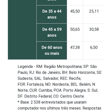
De 35 a 44
45,50
25,11
anos
De 45 a 59
50,65
30,58
anos
De 60 anos
47,38
6,50
ou mais
Legenda - RM: Região Metropolitana; SP: São
Paulo; RJ: Rio de Janeiro; BH: Belo Horizonte; SE:
Sudeste; SAL: Salvador; REC: Recife;
FOR: Fortaleza; NO: Nordeste; BEL: Belém; N:
Norte; CUR: Curitiba; POA: Porto Alegre; S: Sul;
DF: Distrito Federal; CO: Centro Oeste.
* Base: 2.538 entrevistados que usaram
computador nos últimos três meses. Respostas