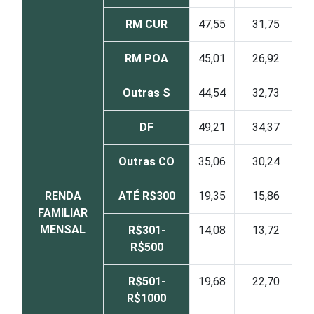
RM CUR
47,55
31,75
RM POA
45,01
26,92
Outras S
44,54
32,73
DF
49,21
34,37
Outras CO
35,06
30,24
RENDA
ATÉ R$300
19,35
15,86
FAMILIAR
MENSAL
R$301-
14,08
13,72
R$500
R$501-
19,68
22,70
R$1000