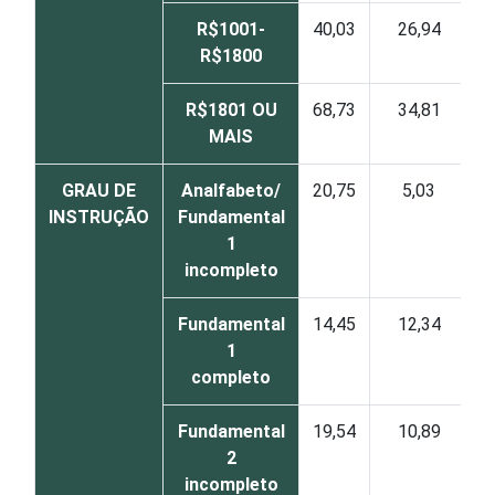
R$1001-
40,03
26,94
R$1800
R$1801 OU
68,73
34,81
MAIS
GRAU DE
Analfabeto/
20,75
5,03
INSTRUÇÃO
Fundamental
1
incompleto
Fundamental
14,45
12,34
1
completo
Fundamental
19,54
10,89
2
incompleto