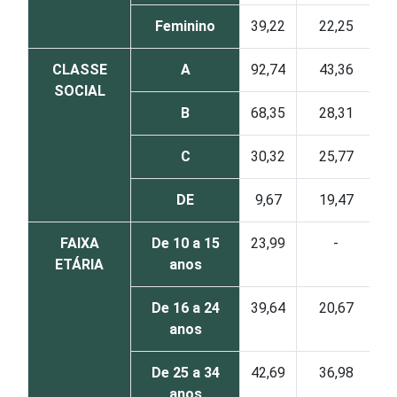
Feminino
39,22
22,25
CLASSE
A
92,74
43,36
SOCIAL
B
68,35
28,31
C
30,32
25,77
DE
9,67
19,47
FAIXA
De 10 a 15
23,99
-
ETÁRIA
anos
De 16 a 24
39,64
20,67
anos
De 25 a 34
42,69
36,98
anos