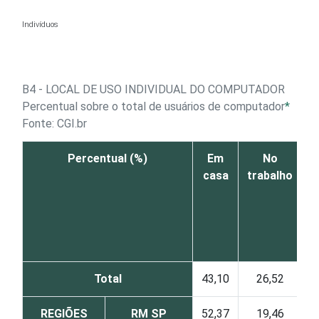
Ir para o conteúdo
Indivíduos
B4 - LOCAL DE USO INDIVIDUAL DO COMPUTADOR
Percentual sobre o total de usuários de computador
*
Fonte: CGI.br
Percentual (%)
Em
No
casa
trabalho
e
Total
43,10
26,52
REGIÕES
RM SP
52,37
19,46