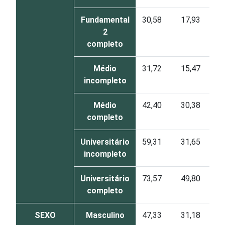
Fundamental
30,58
17,93
2
completo
Médio
31,72
15,47
incompleto
Médio
42,40
30,38
completo
Universitário
59,31
31,65
incompleto
Universitário
73,57
49,80
completo
SEXO
Masculino
47,33
31,18