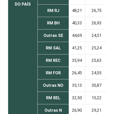
DO PAÍS
RM RJ
48,21
26,75
RM BH
40,33
26,93
Outras SE
44,69
24,51
RM SAL
41,25
25,24
RM REC
35,94
25,63
RM FOR
26,45
24,55
Outras NO
35,13
30,87
RM BEL
32,50
15,22
Outras N
26,90
29,21