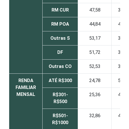
RM CUR
47,58
33,1
RM POA
44,84
41,7
Outras S
53,17
33,6
DF
51,72
30,7
Outras CO
52,53
32,5
RENDA
ATÉ R$300
24,78
52,2
FAMILIAR
MENSAL
R$301-
25,36
42,9
R$500
R$501-
32,86
47,5
R$1000