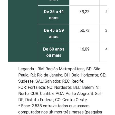
De 35 a 44
39,22
41,5
anos
De 45 a 59
50,73
32,9
anos
De 60 anos
16,09
48,7
ou mais
Legenda - RM: Região Metropolitana; SP: São
Paulo; RJ: Rio de Janeiro; BH: Belo Horizonte; SE:
Sudeste; SAL: Salvador; REC: Recife;
FOR: Fortaleza; NO: Nordeste; BEL: Belém; N:
Norte; CUR: Curitiba; POA: Porto Alegre; S: Sul;
DF: Distrito Federal; CO: Centro Oeste.
* Base: 2.538 entrevistados que usaram
computador nos últimos três meses (pesquisa