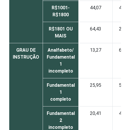
R$1001-
44,07
40,1
R$1800
R$1801 OU
64,43
24,6
MAIS
GRAU DE
Analfabeto/
13,27
63,0
INSTRUÇÃO
Fundamental
1
incompleto
Fundamental
25,95
53,3
1
completo
Fundamental
20,41
49,7
2
incompleto