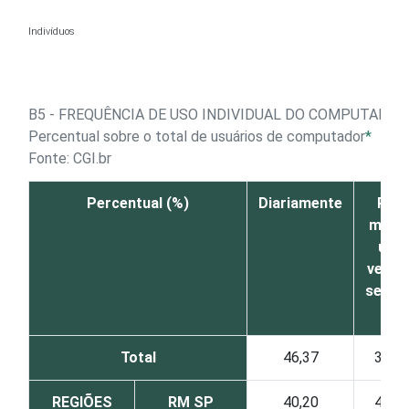
Ir para o conteúdo
Indivíduos
B5 - FREQUÊNCIA DE USO INDIVIDUAL DO COMPUTADOR
Percentual sobre o total de usuários de computador
*
Fonte: CGI.br
Percentual (%)
Diariamente
Pelo
meno
uma
vez p
sema
Total
46,37
37,2
REGIÕES
RM SP
40,20
41,8