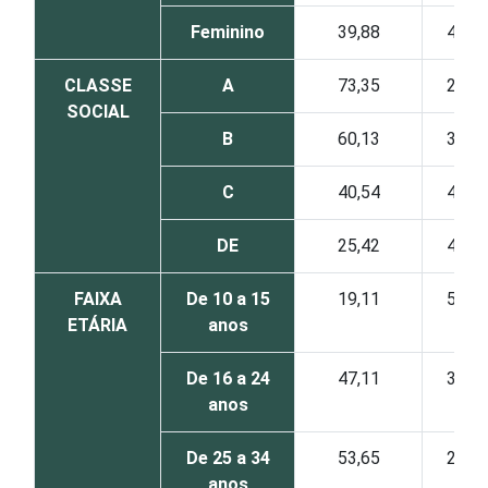
Feminino
39,88
41,7
CLASSE
A
73,35
20,9
SOCIAL
B
60,13
30,1
C
40,54
40,5
DE
25,42
47,8
FAIXA
De 10 a 15
19,11
52,8
ETÁRIA
anos
De 16 a 24
47,11
39,5
anos
De 25 a 34
53,65
29,7
anos