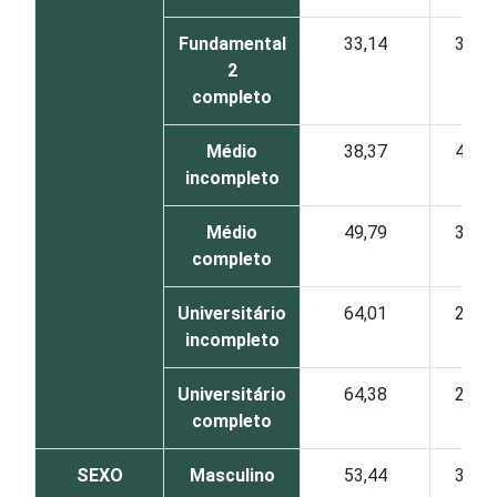
Fundamental
33,14
38,9
2
completo
Médio
38,37
47,6
incompleto
Médio
49,79
33,1
completo
Universitário
64,01
27,2
incompleto
Universitário
64,38
27,0
completo
SEXO
Masculino
53,44
32,2