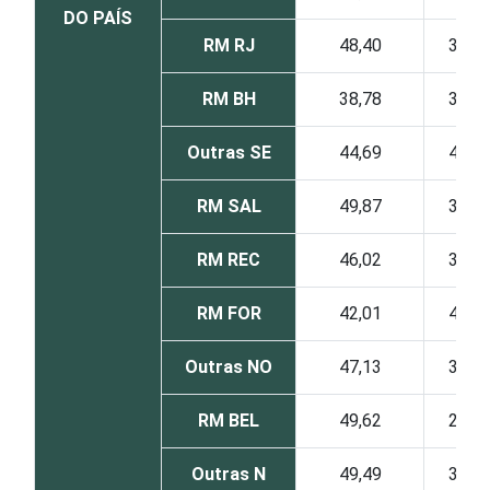
DO PAÍS
RM RJ
48,40
37,7
RM BH
38,78
34,3
Outras SE
44,69
41,2
RM SAL
49,87
32,1
RM REC
46,02
38,7
RM FOR
42,01
42,9
Outras NO
47,13
31,6
RM BEL
49,62
28,3
Outras N
49,49
32,3