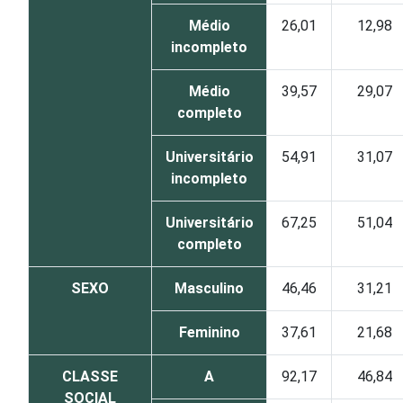
Médio
26,01
12,98
incompleto
Médio
39,57
29,07
completo
Universitário
54,91
31,07
incompleto
Universitário
67,25
51,04
completo
SEXO
Masculino
46,46
31,21
Feminino
37,61
21,68
CLASSE
A
92,17
46,84
SOCIAL