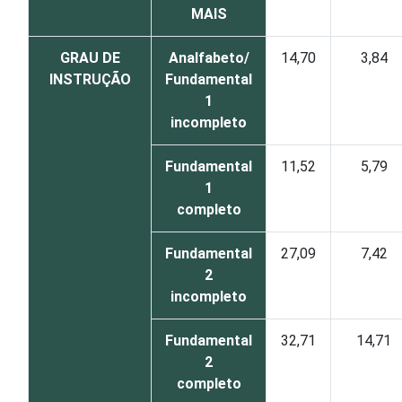
MAIS
GRAU DE
Analfabeto/
14,70
3,84
INSTRUÇÃO
Fundamental
1
incompleto
Fundamental
11,52
5,79
1
completo
Fundamental
27,09
7,42
2
incompleto
Fundamental
32,71
14,71
2
completo