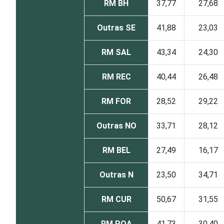
RM BH
37,77
27,68
Outras SE
41,88
23,03
RM SAL
43,34
24,30
RM REC
40,44
26,48
RM FOR
28,52
29,22
Outras NO
33,71
28,12
RM BEL
27,49
16,17
Outras N
23,50
34,71
RM CUR
50,67
31,55
RM POA
41,73
30,40