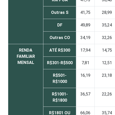
Outras S
41,75
28,99
DF
49,89
35,24
Outras CO
34,19
32,26
RENDA
ATÉ R$300
17,94
14,75
FAMILIAR
MENSAL
R$301-R$500
7,81
12,51
R$501-
16,19
23,18
R$1000
R$1001-
36,57
22,26
R$1800
R$1801 OU
66,06
35,74