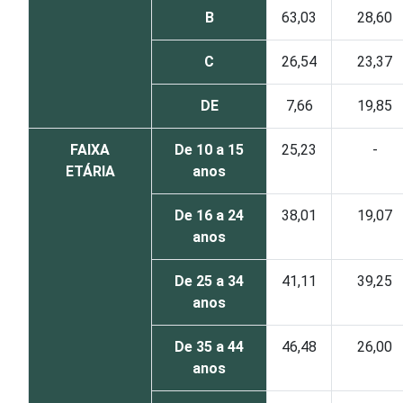
B
63,03
28,60
C
26,54
23,37
DE
7,66
19,85
FAIXA
De 10 a 15
25,23
-
ETÁRIA
anos
De 16 a 24
38,01
19,07
anos
De 25 a 34
41,11
39,25
anos
De 35 a 44
46,48
26,00
anos