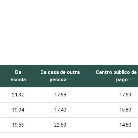
Da
Da casa de outra
Centro público de
o
escola
pessoa
**
pago
***
21,32
17,68
17,59
19,94
17,40
15,80
19,53
22,69
14,50