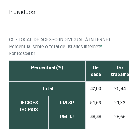
Ir para o conteúdo
Indivíduos
C6 - LOCAL DE ACESSO INDIVIDUAL À INTERNET
Percentual sobre o total de usuários internet
*
Fonte: CGI.br
Percentual (%)
De
Do
casa
trabalh
Total
42,03
26,44
REGIÕES
RM SP
51,69
21,32
DO PAÍS
RM RJ
48,48
28,66