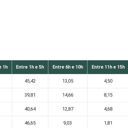
e 1h
Entre 1h e 5h
Entre 6h e 10h
Entre 11h e 15h
45,42
13,05
4,50
39,81
14,66
8,15
40,64
12,87
4,68
46,65
9,03
1,81