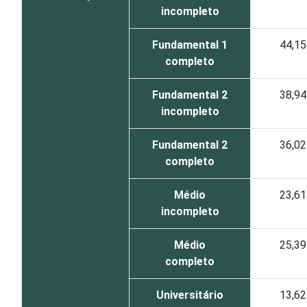
incompleto
Fundamental 1
44,15
completo
Fundamental 2
38,94
incompleto
Fundamental 2
36,02
completo
Médio
23,61
incompleto
Médio
25,39
completo
Universitário
13,62