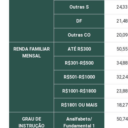
Outras S
24,33
DF
21,48
Outras CO
20,09
RENDA FAMILIAR
ATÉ R$300
50,55
MENSAL
R$301-R$500
34,88
R$501-R$1000
32,24
R$1001-R$1800
23,88
R$1801 OU MAIS
18,27
GRAU DE
Analfabeto/
50,74
INSTRUÇÃO
Fundamental 1