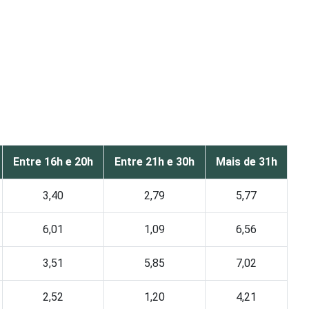
Entre 16h e 20h
Entre 21h e 30h
Mais de 31h
3,40
2,79
5,77
6,01
1,09
6,56
3,51
5,85
7,02
2,52
1,20
4,21