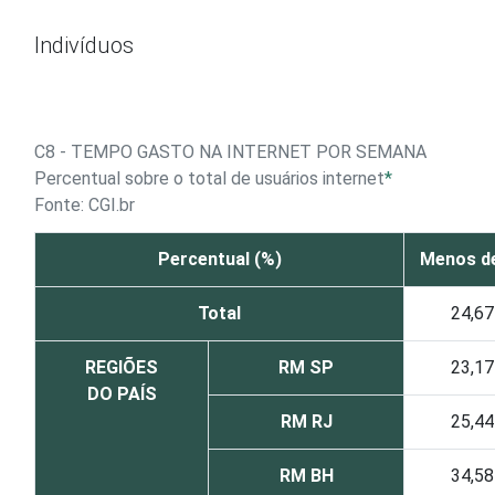
Ir para o conteúdo
Indivíduos
C8 - TEMPO GASTO NA INTERNET POR SEMANA
Percentual sobre o total de usuários internet
*
Fonte: CGI.br
Percentual (%)
Menos d
Total
24,67
REGIÕES
RM SP
23,17
DO PAÍS
RM RJ
25,44
RM BH
34,58