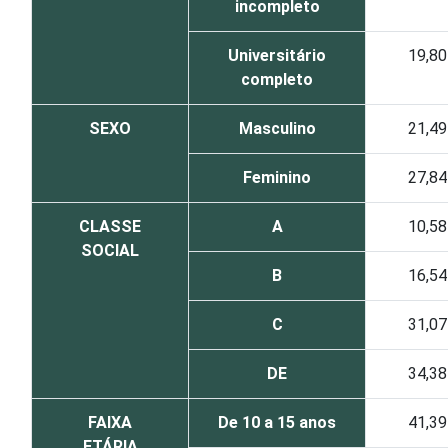
incompleto
Universitário
19,80
completo
SEXO
Masculino
21,49
Feminino
27,84
CLASSE
A
10,58
SOCIAL
B
16,54
C
31,07
DE
34,38
FAIXA
De 10 a 15 anos
41,39
ETÁRIA