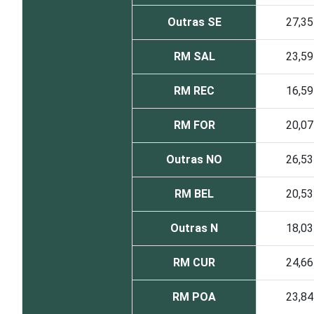
Outras SE
27,35
RM SAL
23,59
RM REC
16,59
RM FOR
20,07
Outras NO
26,53
RM BEL
20,53
Outras N
18,03
RM CUR
24,66
RM POA
23,84