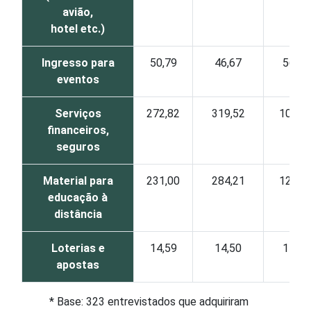
avião,
hotel etc.)
Ingresso para
50,79
46,67
56,00
eventos
Serviços
272,82
319,52
103,3
financeiros,
seguros
Material para
231,00
284,21
127,0
educação à
distância
Loterias e
14,59
14,50
17,00
apostas
* Base: 323 entrevistados que adquiriram