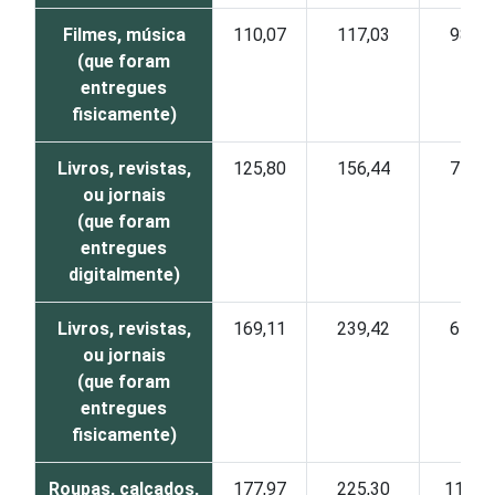
Filmes, música
110,07
117,03
98,50
(que foram
entregues
fisicamente)
Livros, revistas,
125,80
156,44
75,46
ou jornais
(que foram
entregues
digitalmente)
Livros, revistas,
169,11
239,42
65,68
ou jornais
(que foram
entregues
fisicamente)
Roupas, calçados,
177,97
225,30
111,7