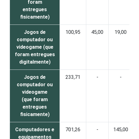
foram
entregues
fisicamente)
Jogos de
100,95
45,00
19,00
computador ou
videogame (que
foram entregues
digitalmente)
Jogos de
233,71
-
-
computador ou
videogame
(que foram
entregues
fisicamente)
Computadores e
701,26
-
145,00
equipamentos