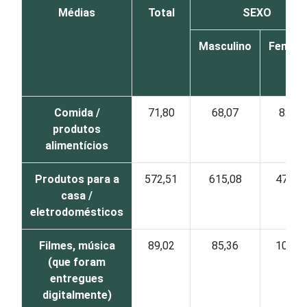
Médias
Total
SEXO
Masculino
Femini
Comida /
71,80
68,07
82,23
produtos
alimentícios
Produtos para a
572,51
615,08
473,0
casa /
eletrodomésticos
Filmes, música
89,02
85,36
101,2
(que foram
entregues
digitalmente)