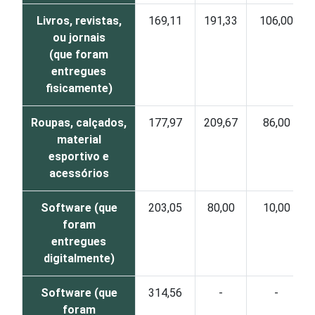
Livros, revistas,
169,11
191,33
106,00
ou jornais
(que foram
entregues
fisicamente)
Roupas, calçados,
177,97
209,67
86,00
material
esportivo e
acessórios
Software (que
203,05
80,00
10,00
foram
entregues
digitalmente)
Software (que
314,56
-
-
foram