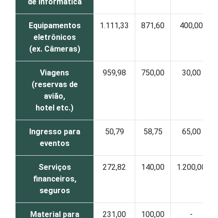
de informática
Equipamentos
1.111,33
871,60
400,00
eletrônicos
(ex. Câmeras)
Viagens
959,98
750,00
30,00
(reservas de
avião,
hotel etc.)
Ingresso para
50,79
58,75
65,00
eventos
Serviços
272,82
140,00
1.200,00
financeiros,
seguros
Material para
231,00
100,00
-