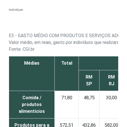
Ir para o conteúdo
Indivíduos
E3 - GASTO MÉDIO COM PRODUTOS E SERVIÇOS ADQUIR
Valor médio, em reais, gasto por indivíduos que realizaram 
Fonte: CGI.br
Médias
Total
RM
RM
SP
RJ
Comida /
71,80
48,75
30,00
produtos
alimentícios
Produtos para a
572,51
432,86
582,00