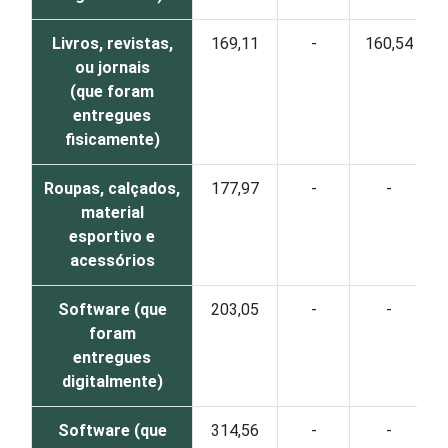
Livros, revistas,
169,11
-
160,54
ou jornais
(que foram
entregues
fisicamente)
Roupas, calçados,
177,97
-
-
material
esportivo e
acessórios
Software (que
203,05
-
-
foram
entregues
digitalmente)
Software (que
314,56
-
-