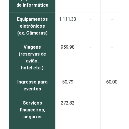
de informática
Equipamentos
1.111,33
-
-
eletrônicos
(ex. Câmeras)
Viagens
959,98
-
-
(reservas de
avião,
hotel etc.)
Ingresso para
50,79
-
60,00
eventos
Serviços
272,82
-
-
financeiros,
seguros