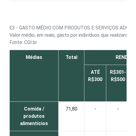
E3 - GASTO MÉDIO COM PRODUTOS E SERVIÇOS ADQUIR
Valor médio, em reais, gasto por indivíduos que realizaram 
Fonte: CGI.br
Médias
Total
RENDA F
ATÉ
R$301-
R$300
R$500
Comida /
71,80
-
-
produtos
alimentícios