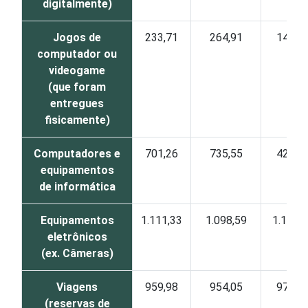
digitalmente)
Jogos de
233,71
264,91
140,3
computador ou
videogame
(que foram
entregues
fisicamente)
Computadores e
701,26
735,55
420,5
equipamentos
de informática
Equipamentos
1.111,33
1.098,59
1.174,
eletrônicos
(ex. Câmeras)
Viagens
959,98
954,05
971,2
(reservas de