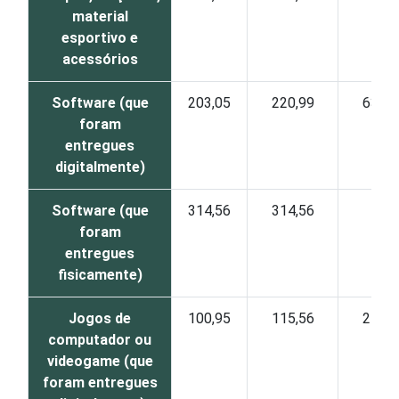
material
esportivo e
acessórios
Software (que
203,05
220,99
63,69
foram
entregues
digitalmente)
Software (que
314,56
314,56
-
foram
entregues
fisicamente)
Jogos de
100,95
115,56
21,70
computador ou
videogame (que
foram entregues