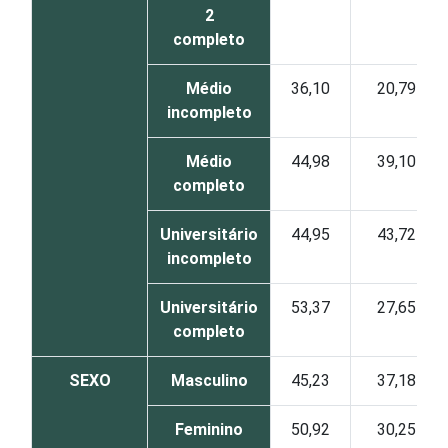
2
completo
Médio
36,10
20,79
incompleto
Médio
44,98
39,10
completo
Universitário
44,95
43,72
incompleto
Universitário
53,37
27,65
completo
SEXO
Masculino
45,23
37,18
Feminino
50,92
30,25