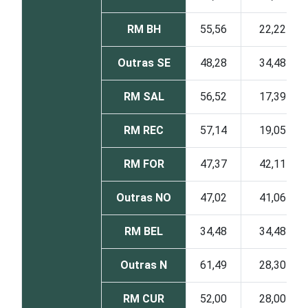
RM BH
55,56
22,22
Outras SE
48,28
34,48
RM SAL
56,52
17,39
RM REC
57,14
19,05
RM FOR
47,37
42,11
Outras NO
47,02
41,06
RM BEL
34,48
34,48
Outras N
61,49
28,30
RM CUR
52,00
28,00