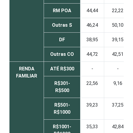
RM POA
44,44
22,22
Outras S
46,24
50,10
DF
38,95
39,15
Outras CO
44,72
42,51
RENDA
ATÉ R$300
-
-
FAMILIAR
R$301-
22,56
9,16
R$500
R$501-
39,23
37,25
R$1000
R$1001-
35,33
42,84