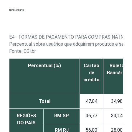
Ir para o conteúdo
Indivíduos
E4 - FORMAS DE PAGAMENTO PARA COMPRAS NA INTE
Percentual sobre usuários que adquiriram produtos e serviç
Fonte: CGI.br
Percentual (%)
Cartão
Boleto
de
Bancário
crédito
Total
47,04
34,98
REGIÕES
RM SP
36,77
33,14
DO PAÍS
RM RJ
56,00
28,00