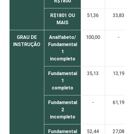
R$1800
R$1801 OU
51,36
33,83
MAIS
GRAU DE
Analfabeto/
100,00
-
INSTRUÇÃO
Fundamental
1
incompleto
Fundamental
35,13
13,19
1
completo
Fundamental
-
61,19
2
incompleto
Fundamental
52,44
27,08