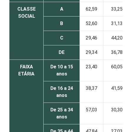
CLASSE
A
62,59
33,25
SOCIAL
B
52,60
31,13
C
29,46
44,20
DE
29,34
36,78
FAIXA
De 10 a 15
23,40
60,05
ETÁRIA
anos
De 16 a 24
38,37
41,59
anos
De 25 a 34
57,03
30,30
anos
De 35 a 44
47,84
27,03