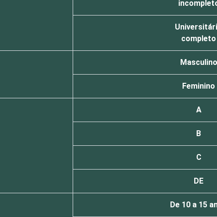
incomplet
Universitár
completo
Masculin
Feminino
A
B
C
DE
De 10 a 15 a