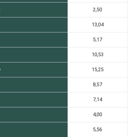
E
2,50
13,04
5,17
10,53
O
15,25
8,57
7,14
4,00
5,56