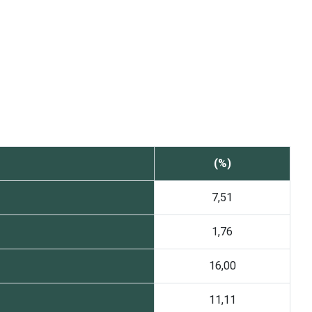
(%)
7,51
1,76
16,00
11,11