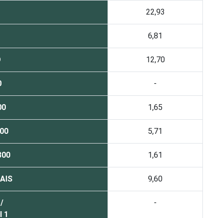
22,93
6,81
O
12,70
0
-
00
1,65
00
5,71
800
1,61
AIS
9,60
/
-
l 1