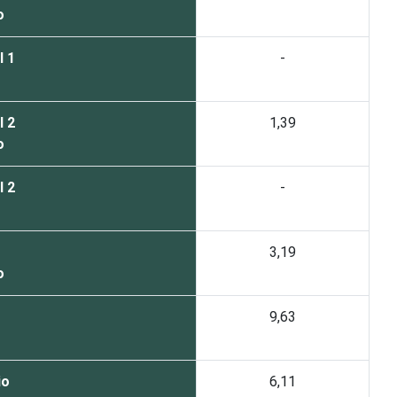
o
l 1
-
l 2
1,39
o
l 2
-
3,19
o
9,63
io
6,11