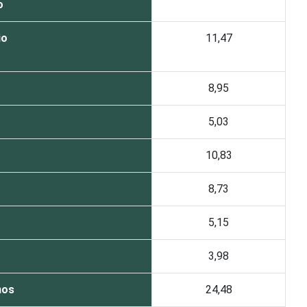
o
io
11,47
o
8,95
5,03
10,83
8,73
5,15
3,98
nos
24,48