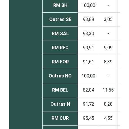
RM BH
100,00
-
-
Outras SE
93,89
3,05
3,0
RM SAL
93,30
-
6,7
RM REC
90,91
9,09
-
RM FOR
91,61
8,39
-
Outras NO
100,00
-
-
RM BEL
82,04
11,55
6,4
Outras N
91,72
8,28
-
RM CUR
95,45
4,55
-