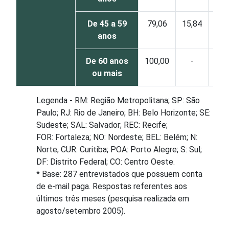
De 45 a 59
79,06
15,84
5,1
anos
De 60 anos
100,00
-
-
ou mais
Legenda - RM: Região Metropolitana; SP: São
Paulo; RJ: Rio de Janeiro; BH: Belo Horizonte; SE:
Sudeste; SAL: Salvador; REC: Recife;
FOR: Fortaleza; NO: Nordeste; BEL: Belém; N:
Norte; CUR: Curitiba; POA: Porto Alegre; S: Sul;
DF: Distrito Federal; CO: Centro Oeste.
* Base: 287 entrevistados que possuem conta
de e-mail paga. Respostas referentes aos
últimos três meses (pesquisa realizada em
agosto/setembro 2005).