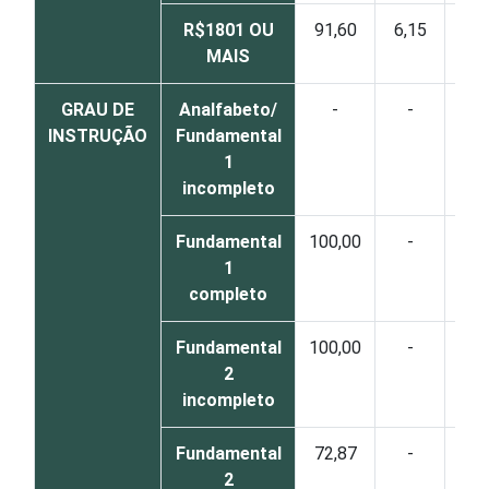
R$1801 OU
91,60
6,15
2,2
MAIS
GRAU DE
Analfabeto/
-
-
-
INSTRUÇÃO
Fundamental
1
incompleto
Fundamental
100,00
-
-
1
completo
Fundamental
100,00
-
-
2
incompleto
Fundamental
72,87
-
27,
2