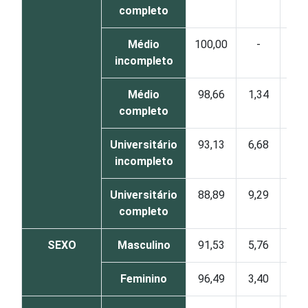
completo
Médio
100,00
-
-
incompleto
Médio
98,66
1,34
-
completo
Universitário
93,13
6,68
0,1
incompleto
Universitário
88,89
9,29
1,8
completo
SEXO
Masculino
91,53
5,76
2,7
Feminino
96,49
3,40
0,1