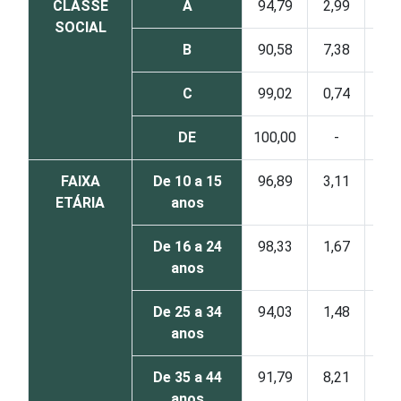
CLASSE
A
94,79
2,99
2,2
SOCIAL
B
90,58
7,38
2,0
C
99,02
0,74
0,2
DE
100,00
-
-
FAIXA
De 10 a 15
96,89
3,11
-
ETÁRIA
anos
De 16 a 24
98,33
1,67
-
anos
De 25 a 34
94,03
1,48
4,4
anos
De 35 a 44
91,79
8,21
-
anos