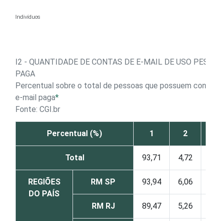
Ir para o conteúdo
Indivíduos
I2 - QUANTIDADE DE CONTAS DE E-MAIL DE USO PESSO
PAGA
Percentual sobre o total de pessoas que possuem conta d
e-mail paga
*
Fonte: CGI.br
Percentual (%)
1
2
3
Total
93,71
4,72
1,5
REGIÕES
RM SP
93,94
6,06
-
DO PAÍS
RM RJ
89,47
5,26
5,2