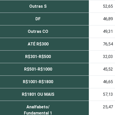
Outras S
52,65
DF
46,89
Outras CO
49,31
ATÉ R$300
76,54
R$301-R$500
32,03
R$501-R$1000
45,52
R$1001-R$1800
46,65
R$1801 OU MAIS
57,13
Analfabeto/
25,47
Fundamental 1