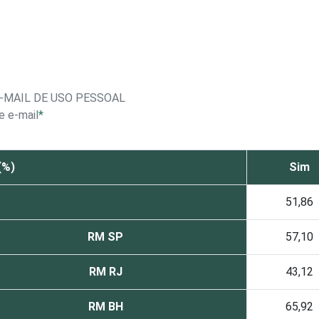
E-MAIL DE USO PESSOAL
e e-mail
*
(%)
Sim
51,86
RM SP
57,10
RM RJ
43,12
RM BH
65,92