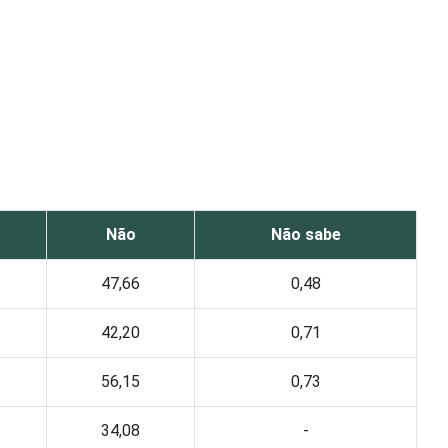
Não
Não sabe
47,66
0,48
42,20
0,71
56,15
0,73
34,08
-