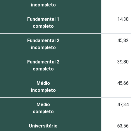
incompleto
Fundamental 1
14,38
completo
Fundamental 2
45,82
incompleto
Fundamental 2
39,80
completo
Médio
45,66
incompleto
Médio
47,34
completo
Universitário
63,56