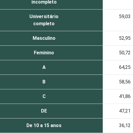
incompleto
Universitário
59,03
completo
Masculino
52,95
Feminino
50,72
A
64,25
B
58,56
C
41,86
DE
47,21
De 10 a 15 anos
36,12