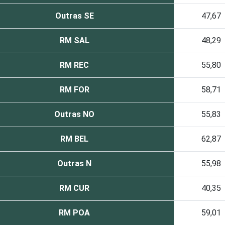
Outras SE
47,67
RM SAL
48,29
RM REC
55,80
RM FOR
58,71
Outras NO
55,83
RM BEL
62,87
Outras N
55,98
RM CUR
40,35
RM POA
59,01