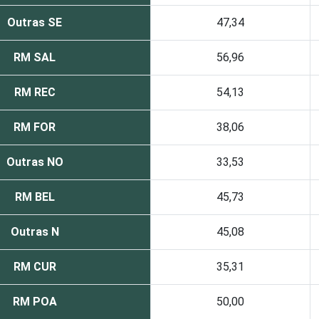
Outras SE
47,34
RM SAL
56,96
RM REC
54,13
RM FOR
38,06
Outras NO
33,53
RM BEL
45,73
Outras N
45,08
RM CUR
35,31
RM POA
50,00