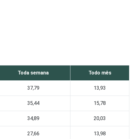
Toda semana
Todo mês
37,79
13,93
35,44
15,78
34,89
20,03
27,66
13,98