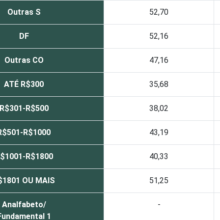
Outras S
52,70
DF
52,16
Outras CO
47,16
ATÉ R$300
35,68
R$301-R$500
38,02
R$501-R$1000
43,19
$1001-R$1800
40,33
$1801 OU MAIS
51,25
Analfabeto/
-
Fundamental 1