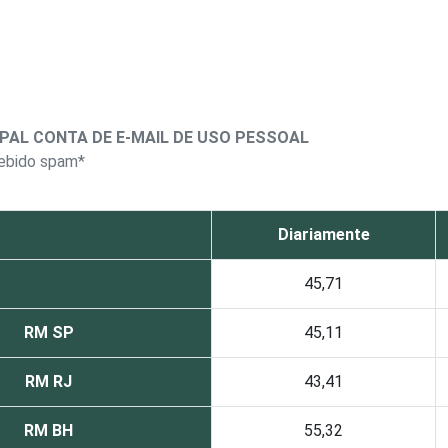
IPAL CONTA DE E-MAIL DE USO PESSOAL
cebido spam*
Diariamente
45,71
RM SP
45,11
RM RJ
43,41
RM BH
55,32