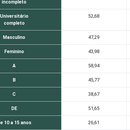
incompleto
Universitário
52,68
completo
Masculino
47,29
Feminino
43,98
A
58,94
B
45,77
C
38,67
DE
51,65
e 10 a 15 anos
26,61