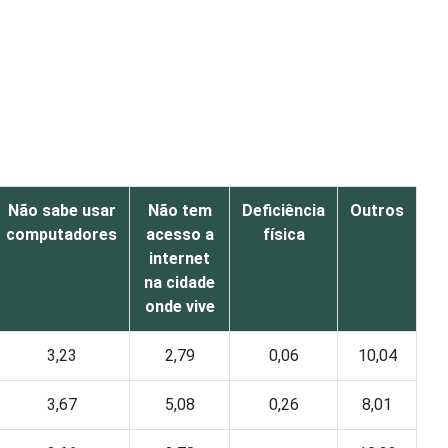
Não sabe usar
Não tem
Deficiência
Outros
computadores
acesso a
física
internet
na cidade
onde vive
3,23
2,79
0,06
10,04
3,67
5,08
0,26
8,01