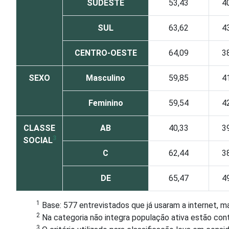
SUDESTE
53,43
4
SUL
63,62
4
CENTRO-OESTE
64,09
3
SEXO
Masculino
59,85
4
Feminino
59,54
4
CLASSE
AB
40,33
3
3
SOCIAL
C
62,44
3
DE
65,47
4
1
Base: 577 entrevistados que já usaram a internet, m
2
Na categoria não integra população ativa estão con
3