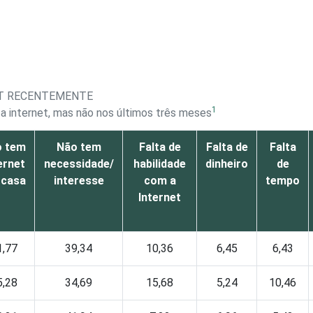
ET RECENTEMENTE
1
 a internet, mas não nos últimos três meses
o tem
Não tem
Falta de
Falta de
Falta
ernet
necessidade/
habilidade
dinheiro
de
 casa
interesse
com a
tempo
Internet
1,77
39,34
10,36
6,45
6,43
5,28
34,69
15,68
5,24
10,46