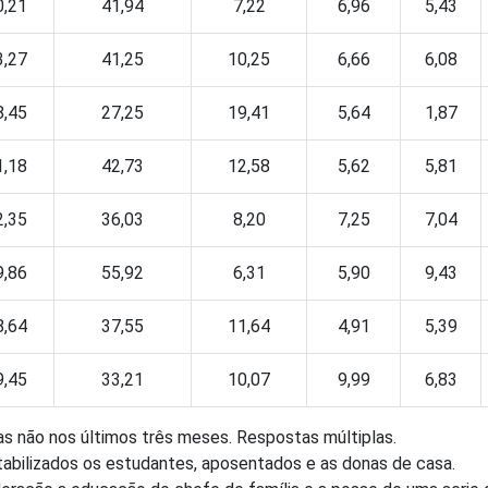
0,21
41,94
7,22
6,96
5,43
3,27
41,25
10,25
6,66
6,08
8,45
27,25
19,41
5,64
1,87
1,18
42,73
12,58
5,62
5,81
2,35
36,03
8,20
7,25
7,04
9,86
55,92
6,31
5,90
9,43
8,64
37,55
11,64
4,91
5,39
9,45
33,21
10,07
9,99
6,83
as não nos últimos três meses. Respostas múltiplas.
tabilizados os estudantes, aposentados e as donas de casa.