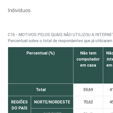
Ir para o conteúdo
Indivíduos
C16 - MOTIVOS PELOS QUAIS NÃO UTILIZOU A INTERN
Percentual sobre o total de respondentes que já utilizaram
Percentual (%)
Não tem
Nã
computador
int
em casa
em
Total
59,69
4
REGIÕES
NORTE/NORDESTE
70,62
4
DO PAÍS