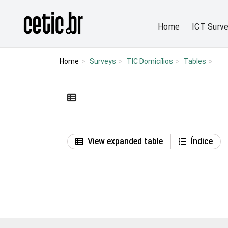
Ir para o conteúdo
Página inicial
Home
ICT Surv
Home
Surveys
TIC Domicílios
Tables
View expanded table
Índice