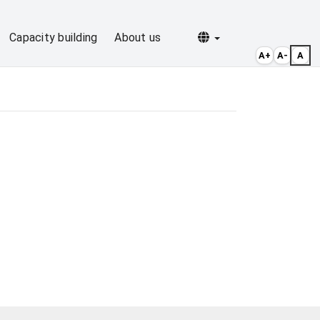
Selecionar idioma
Capacity building
About us
A+
A-
A