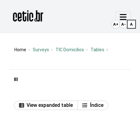
Ir para o conteúdo
Página inicial
A+
A-
A
Home
Surveys
TIC Domicílios
Tables
View expanded table
Índice