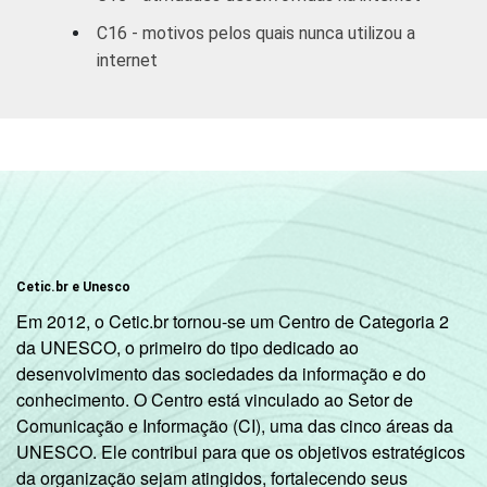
DE
C16 - motivos pelos quais nunca utilizou a
EMPREGO
Desempregado
8
92
internet
Não integra a
5
95
2
população ativa
1
Base: 9.747 entrevistados que usaram a
Internet nos últimos três meses (amostra
principal + oversample de usuários de
Internet).
2
Na categoria não integra população ativa
Cetic.br e Unesco
estão contabilizados os estudantes,
Em 2012, o Cetic.br tornou-se um Centro de Categoria 2
aposentados e as donas de casa.
da UNESCO, o primeiro do tipo dedicado ao
3
O critério utilizado para classificação leva
desenvolvimento das sociedades da informação e do
em consideração a educação do chefe de
conhecimento. O Centro está vinculado ao Setor de
família e a posse de uma serie de utensílios
Comunicação e Informação (CI), uma das cinco áreas da
domésticos, relacionando-os a um sistema
UNESCO. Ele contribui para que os objetivos estratégicos
de pontuação. A soma dos pontos alcançada
da organização sejam atingidos, fortalecendo seus