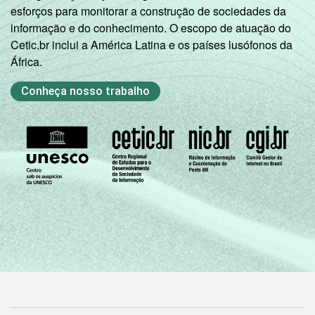
por domicílio é associada a uma Classe
esforços para monitorar a construção de sociedades da
Sócio-Econômica específica (A, B, C, D, E).
informação e do conhecimento. O escopo de atuação do
Veja a tabela de
erros estatísticos
Cetic.br inclui a América Latina e os países lusófonos da
aproximados
para cada variável este
África.
indicador.
Fonte: NIC.br - set/nov 2009
Conheça nosso trabalho