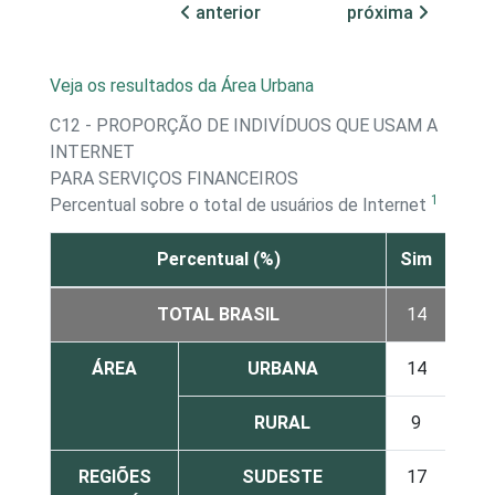
anterior
próxima
Veja os resultados da Área Urbana
C12 - PROPORÇÃO DE INDIVÍDUOS QUE USAM A
INTERNET
PARA SERVIÇOS FINANCEIROS
1
Percentual sobre o total de usuários de Internet
Percentual (%)
Sim
Não
TOTAL BRASIL
14
86
ÁREA
URBANA
14
86
RURAL
9
91
REGIÕES
SUDESTE
17
83