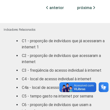
Médio
14
86
anterior
próxima
Superior
28
72
FAIXA
De 10 a 15 anos
1
99
ETÁRIA
Indicadores Relacionados
De 16 a 24 anos
11
89
C1 - proporção de indivíduos que já acessaram a
internet 1
De 25 a 34 anos
22
78
C2 - proporção de indivíduos que acessaram a
De 35 a 44 anos
22
78
internet
C3 - freqüência do acesso individual à internet
De 45 a 59 anos
22
78
C4 - local de acesso individual à internet
De 60 anos ou mais
18
82
C4a - local de acesso individual à internet
C5 - tempo gasto na internet por semana
RENDA
Até R$465
4
96
FAMILIAR
C6 - proporção de indivíduos que usam a
R$466-R$930
6
94