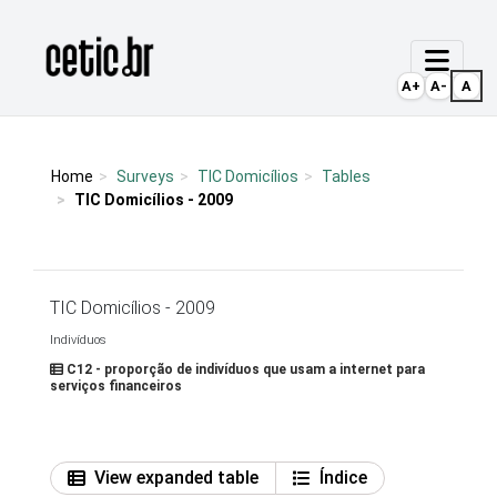
Ir para o conteúdo
Página inicial
A+
A-
A
Home
Surveys
TIC Domicílios
Tables
TIC Domicílios - 2009
TIC Domicílios - 2009
Indivíduos
C12 - proporção de indivíduos que usam a internet para
serviços financeiros
View expanded table
Índice