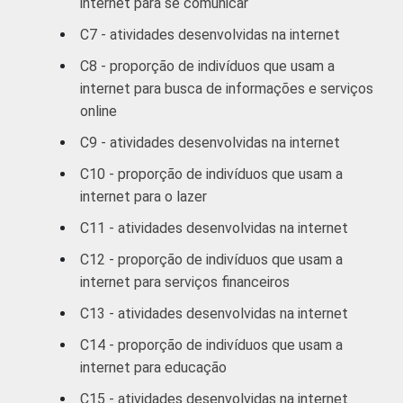
internet para se comunicar
C7 - atividades desenvolvidas na internet
R$931-R$1395
12
88
C8 - proporção de indivíduos que usam a
R$1396-R$2325
17
83
internet para busca de informações e serviços
online
R$2326-R$4650
28
72
C9 - atividades desenvolvidas na internet
R$4651 ou mais
37
63
C10 - proporção de indivíduos que usam a
internet para o lazer
CLASSE
A
30
70
C11 - atividades desenvolvidas na internet
3
SOCIAL
B
24
76
C12 - proporção de indivíduos que usam a
internet para serviços financeiros
C
9
91
C13 - atividades desenvolvidas na internet
C14 - proporção de indivíduos que usam a
DE
3
97
internet para educação
SITUAÇÃO
Trabalhador
19
81
C15 - atividades desenvolvidas na internet