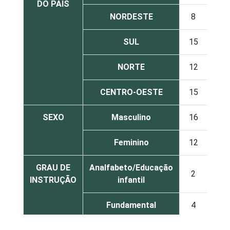
DO PAÍS
NORDESTE
8
92
SUL
15
85
NORTE
12
88
CENTRO-OESTE
15
85
SEXO
Masculino
16
84
Feminino
12
88
GRAU DE
Analfabeto/Educação
2
98
INSTRUÇÃO
infantil
Fundamental
4
96