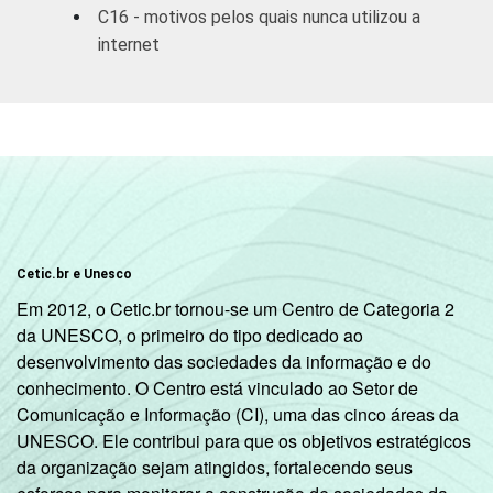
C16 - motivos pelos quais nunca utilizou a
DE
3
internet
SITUAÇÃO
Trabalhador
18
DE
EMPREGO
Desempregado
8
Não integra a
5
2
população ativa
1
Base: 9.747 entrevistados que usaram a
Cetic.br e Unesco
Internet nos últimos três meses (amostra
Em 2012, o Cetic.br tornou-se um Centro de Categoria 2
principal + oversample de usuários de
da UNESCO, o primeiro do tipo dedicado ao
Internet). Respostas múltiplas, estimuladas
desenvolvimento das sociedades da informação e do
e rodiziadas.
conhecimento. O Centro está vinculado ao Setor de
2
Na categoria não integra população ativa
Comunicação e Informação (CI), uma das cinco áreas da
estão contabilizados os estudantes,
UNESCO. Ele contribui para que os objetivos estratégicos
aposentados e as donas de casa.
da organização sejam atingidos, fortalecendo seus
3
O critério utilizado para classificação leva