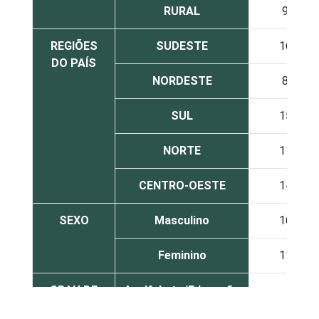
RURAL
9
REGIÕES
SUDESTE
16
DO PAÍS
NORDESTE
8
SUL
15
NORTE
11
CENTRO-OESTE
14
SEXO
Masculino
16
Feminino
11
GRAU DE
Analfabeto/Educação
2
INSTRUÇÃO
infantil