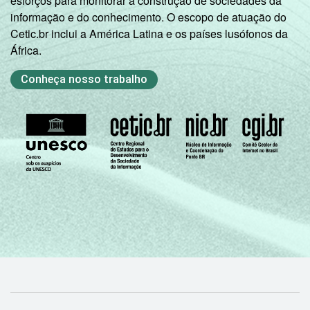
esforços para monitorar a construção de sociedades da
em consideração a educação do chefe de
informação e do conhecimento. O escopo de atuação do
família e a posse de uma serie de utensílios
Cetic.br inclui a América Latina e os países lusófonos da
domésticos, relacionando-os a um sistema
África.
de pontuação. A soma dos pontos alcançada
por domicílio é associada a uma Classe
Conheça nosso trabalho
Sócio-Econômica específica (A, B, C, D, E).
Veja a tabela de
erros estatísticos
aproximados
para cada variável este
indicador.
Fonte: NIC.br - set/nov 2009