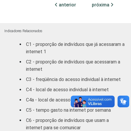
anterior
próxima
Fundamental
4
Médio
13
Indicadores Relacionados
Superior
27
C1 - proporção de indivíduos que já acessaram a
internet 1
FAIXA
De 10 a 15 anos
1
ETÁRIA
C2 - proporção de indivíduos que acessaram a
De 16 a 24 anos
11
internet
C3 - freqüência do acesso individual à internet
De 25 a 34 anos
22
C4 - local de acesso individual à internet
De 35 a 44 anos
21
C4a - local de acesso individual à internet
De 45 a 59 anos
22
C5 - tempo gasto na internet por semana
C6 - proporção de indivíduos que usam a
De 60 anos ou mais
17
internet para se comunicar