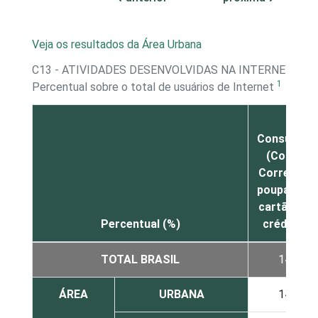
Veja os resultados da Área Urbana
C13 - ATIVIDADES DESENVOLVIDAS NA INTERNET - S
1
Percentual sobre o total de usuários de Internet
Consultas
(Conta
Corrente,
poupança,
cartão de
Percentual (%)
crédito)
TOTAL BRASIL
14
ÁREA
URBANA
14