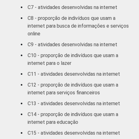
C7 - atividades desenvolvidas na internet
RENDA
Até R$465
4
FAMILIAR
C8 - proporção de indivíduos que usam a
R$466-R$930
6
internet para busca de informações e serviços
online
R$931-R$1395
12
C9 - atividades desenvolvidas na internet
R$1396-R$2325
16
C10 - proporção de indivíduos que usam a
internet para o lazer
R$2326-R$4650
27
C11 - atividades desenvolvidas na internet
R$4651 ou mais
35
C12 - proporção de indivíduos que usam a
internet para serviços financeiros
CLASSE
A
28
C13 - atividades desenvolvidas na internet
3
SOCIAL
C14 - proporção de indivíduos que usam a
B
24
internet para educação
C
9
C15 - atividades desenvolvidas na internet