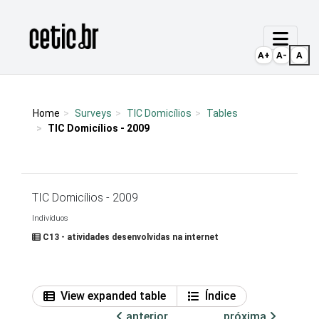
Ir para o conteúdo
Página inicial
A+
A-
A
Home
Surveys
TIC Domicílios
Tables
TIC Domicílios - 2009
TIC Domicílios - 2009
Indivíduos
C13 - atividades desenvolvidas na internet
View expanded table
Índice
anterior
próxima