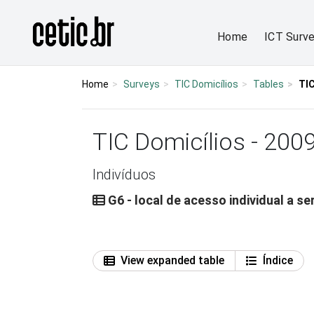
Ir para o conteúdo
Página inicial
Home
ICT Surv
Home
Surveys
TIC Domicílios
Tables
TIC
TIC Domicílios - 200
Indivíduos
G6 - local de acesso individual a s
View expanded table
Índice