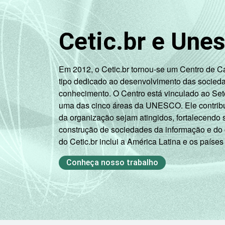
R$4651 ou ma
CLASSE
A
Cetic.br e Une
7
SOCIAL
B
Em 2012, o Cetic.br tornou-se um Centro de 
C
tipo dedicado ao desenvolvimento das socied
conhecimento. O Centro está vinculado ao Set
DE
uma das cinco áreas da UNESCO. Ele contribui
da organização sejam atingidos, fortalecendo 
SITUAÇÃO DE
Trabalhador
construção de sociedades da informação e do
EMPREGO
do Cetic.br inclui a América Latina e os países
Desempregad
Conheça nosso trabalho
Não integra a pop
6
ativa
1
Base: 4.631 entrevistados que utiliz
2