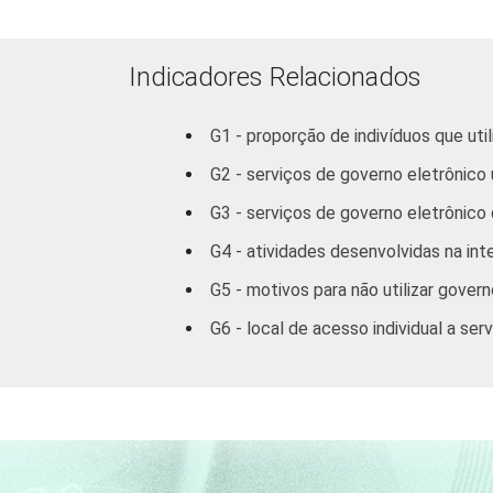
FAIXA ETÁRIA
De 16 a 24 an
De 25 a 34 an
Indicadores Relacionados
De 35 a 44 an
G1 - proporção de indivíduos que ut
G2 - serviços de governo eletrônico 
De 45 anos ou m
G3 - serviços de governo eletrônico q
RENDA
Até R$465
G4 - atividades desenvolvidas na int
FAMILIAR
R$466-R$930
G5 - motivos para não utilizar govern
G6 - local de acesso individual a se
R$931-R$139
R$1396-R$232
R$2326-R$465