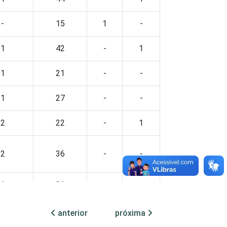
-
15
1
-
1
42
-
1
1
21
-
-
1
27
-
-
2
22
-
1
2
36
-
-
1
31
-
-
1
11
-
1
anterior
próxima