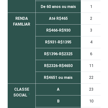
De 60 anos ou mais
1
RENDA
Até R$465
2
FAMILIAR
R$466-R$930
3
R$931-R$1395
4
R$1396-R$2325
6
R$2326-R$4650
11
R$4651 ou mais
22
CLASSE
A
23
3
SOCIAL
B
10