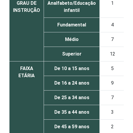
GRAU DE
Analfabeto/Educação
1
INSTRUÇÃO
infantil
Fundamental
4
Médio
7
Superior
12
FAIXA
De 10 a 15 anos
5
ETÁRIA
De 16 a 24 anos
9
De 25 a 34 anos
7
De 35 a 44 anos
3
De 45 a 59 anos
2