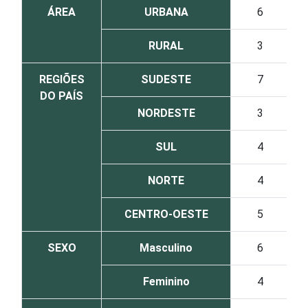
ÁREA
URBANA
6
RURAL
3
REGIÕES
SUDESTE
7
DO PAÍS
NORDESTE
3
SUL
4
NORTE
4
CENTRO-OESTE
5
SEXO
Masculino
6
Feminino
4