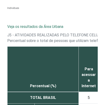
Ir para o conteúdo
Indivíduos
Veja os resultados da Área Urbana
J5 - ATIVIDADES REALIZADAS PELO TELEFONE CELULAR
Percentual sobre o total de pessoas que utilizam telefone
P
Para
acessar
a
(
Percentual (%)
Internet
TOTAL BRASIL
5