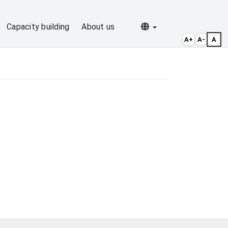
Selecionar idioma
Capacity building
About us
A+
A-
A