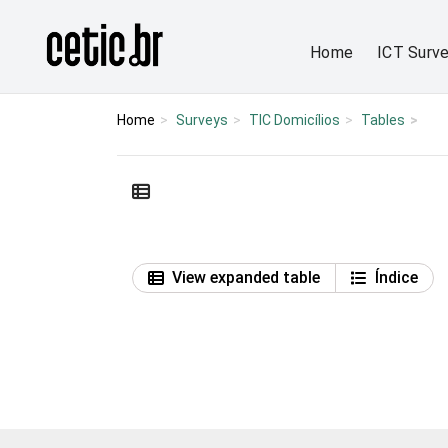
Ir para o conteúdo
Página inicial
Home
ICT Surv
Home
Surveys
TIC Domicílios
Tables
View expanded table
Índice