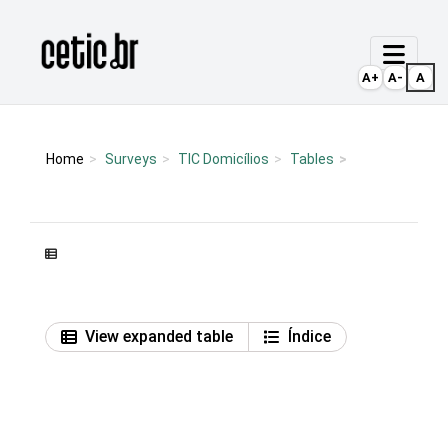
Ir para o conteúdo
Página inicial
A+
A-
A
Home
Surveys
TIC Domicílios
Tables
View expanded table
Índice