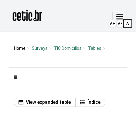
Ir para o conteúdo
Página inicial
A+
A-
A
Home
Surveys
TIC Domicílios
Tables
View expanded table
Índice