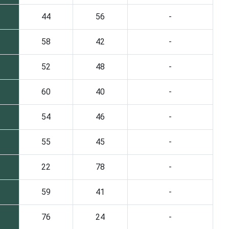
44
56
-
58
42
-
52
48
-
60
40
-
54
46
-
55
45
-
22
78
-
59
41
-
76
24
-