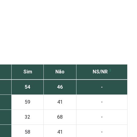
3
Sim
Não
NS/NR
54
46
-
59
41
-
32
68
-
58
41
-