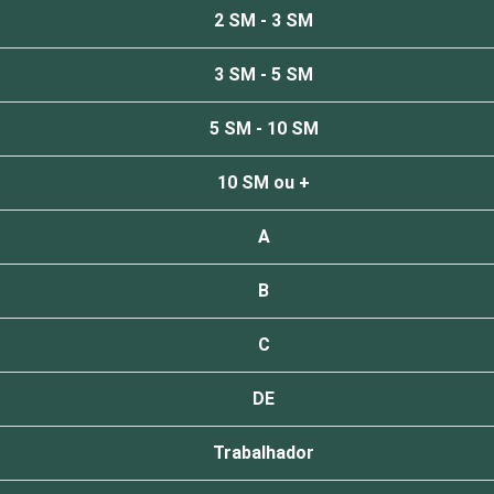
2 SM - 3 SM
3 SM - 5 SM
5 SM - 10 SM
10 SM ou +
A
B
C
DE
Trabalhador