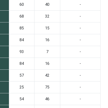
60
40
-
68
32
-
85
15
-
84
16
-
93
7
-
84
16
-
57
42
-
25
75
-
54
46
-