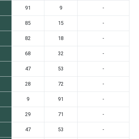
91
9
-
85
15
-
82
18
-
68
32
-
47
53
-
28
72
-
9
91
-
29
71
-
47
53
-