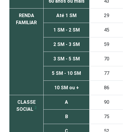
60 anos ou mais
43
RENDA
Até 1 SM
29
FAMILIAR
1 SM - 2 SM
45
2 SM - 3 SM
59
3 SM - 5 SM
70
5 SM - 10 SM
77
10 SM ou +
86
CLASSE
A
90
2
SOCIAL
B
75
C
52