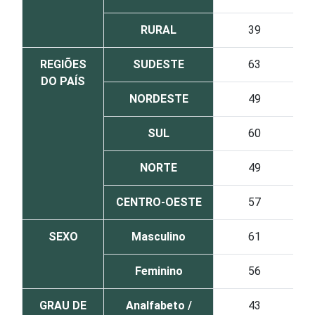
RURAL
39
REGIÕES
SUDESTE
63
DO PAÍS
NORDESTE
49
SUL
60
NORTE
49
CENTRO-OESTE
57
SEXO
Masculino
61
Feminino
56
GRAU DE
Analfabeto /
43