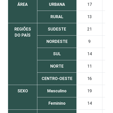
ÁREA
URBANA
17
RURAL
13
REGIÕES
SUDESTE
21
DO PAÍS
NORDESTE
9
SUL
14
NORTE
11
CENTRO-OESTE
16
SEXO
Masculino
19
Feminino
14