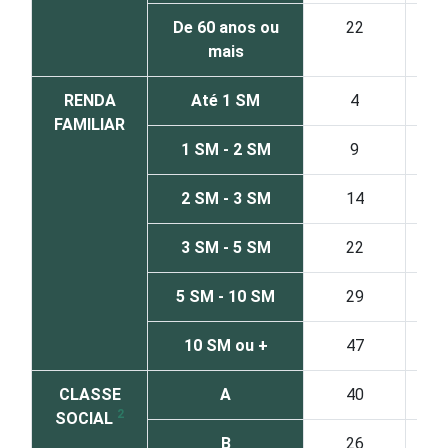
De 60 anos ou
22
mais
RENDA
Até 1 SM
4
FAMILIAR
1 SM - 2 SM
9
2 SM - 3 SM
14
3 SM - 5 SM
22
5 SM - 10 SM
29
10 SM ou +
47
CLASSE
A
40
2
SOCIAL
B
26