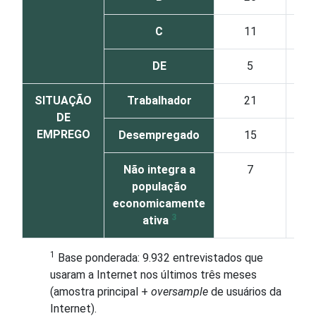
C
11
DE
5
SITUAÇÃO
Trabalhador
21
DE
EMPREGO
Desempregado
15
Não integra a
7
população
economicamente
3
ativa
1
Base ponderada: 9.932 entrevistados que
usaram a Internet nos últimos três meses
(amostra principal +
oversample
de usuários da
Internet).