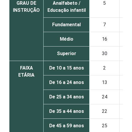
GRAU DE
Analfabeto /
5
INSTRUÇÃO
Educação infantil
Fundamental
7
Médio
16
Superior
30
FAIXA
De 10 a 15 anos
2
ETÁRIA
De 16 a 24 anos
13
De 25 a 34 anos
24
De 35 a 44 anos
22
De 45 a 59 anos
25