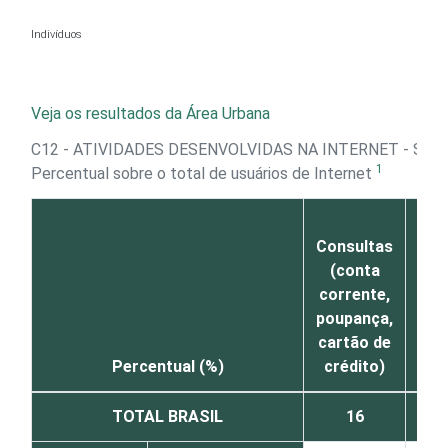
Ir para o conteúdo
Indivíduos
Veja os resultados da Área Urbana
C12 - ATIVIDADES DESENVOLVIDAS NA INTERNET - SER
1
Percentual sobre o total de usuários de Internet
T
Consultas
(p
(conta
inv
corrente,
tra
poupança,
D
cartão de
Percentual (%)
crédito)
ce
TOTAL BRASIL
16