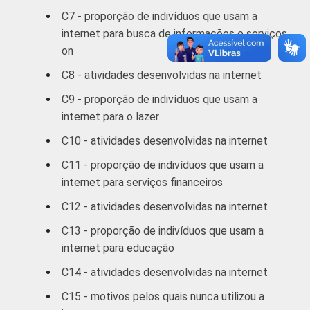
De 60 anos ou
21
C7 - proporção de indivíduos que usam a
mais
internet para busca de informações e serviços
RENDA
on
Até 1 SM
58
FAMILIAR
C8 - atividades desenvolvidas na internet
1 SM - 2 SM
58
C9 - proporção de indivíduos que usam a
internet para o lazer
2 SM - 3 SM
57
C10 - atividades desenvolvidas na internet
3 SM - 5 SM
57
C11 - proporção de indivíduos que usam a
internet para serviços financeiros
5 SM - 10 SM
60
C12 - atividades desenvolvidas na internet
10 SM ou +
63
C13 - proporção de indivíduos que usam a
internet para educação
CLASSE
A
62
2
SOCIAL
C14 - atividades desenvolvidas na internet
B
59
C15 - motivos pelos quais nunca utilizou a