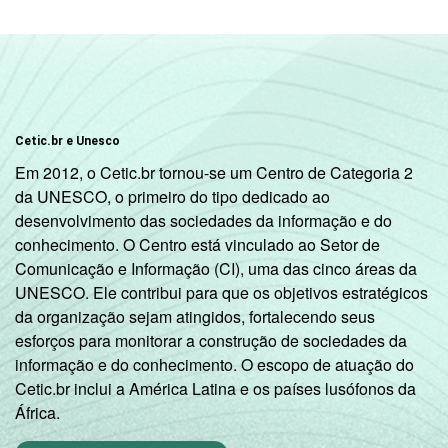
em consideração a educação do chefe de
família e a posse de uma série de utensílios
domésticos, relacionando-os a um sistema
de pontuação. A soma dos pontos
alcançados por domicílio é associada a uma
classe socioeconômica específica (A, B, C, D,
Cetic.br e Unesco
E).
Em 2012, o Cetic.br tornou-se um Centro de Categoria 2
3
Nesta categoria estão contabilizados os
da UNESCO, o primeiro do tipo dedicado ao
estudantes, aposentados e as donas de
desenvolvimento das sociedades da informação e do
casa.
conhecimento. O Centro está vinculado ao Setor de
Fonte: NIC.br - set/nov 2010
Comunicação e Informação (CI), uma das cinco áreas da
UNESCO. Ele contribui para que os objetivos estratégicos
da organização sejam atingidos, fortalecendo seus
esforços para monitorar a construção de sociedades da
informação e do conhecimento. O escopo de atuação do
Cetic.br inclui a América Latina e os países lusófonos da
África.