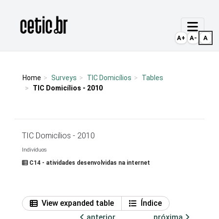
Ir para o conteúdo
Página inicial
A+
A-
A
Home
Surveys
TIC Domicílios
Tables
TIC Domicílios - 2010
TIC Domicílios - 2010
Indivíduos
C14 - atividades desenvolvidas na internet
View expanded table
Índice
anterior
próxima