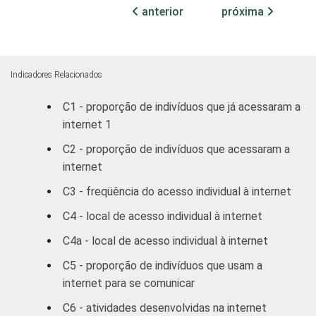
INSTRUÇÃO
Educação infantil
anterior
próxima
Fundamental
62
Médio
53
Indicadores Relacionados
C1 - proporção de indivíduos que já acessaram a
Superior
64
internet 1
FAIXA
De 10 a 15 anos
88
C2 - proporção de indivíduos que acessaram a
ETÁRIA
internet
De 16 a 24 anos
65
C3 - freqüência do acesso individual à internet
De 25 a 34 anos
51
C4 - local de acesso individual à internet
C4a - local de acesso individual à internet
De 35 a 44 anos
46
C5 - proporção de indivíduos que usam a
De 45 a 59 anos
36
internet para se comunicar
C6 - atividades desenvolvidas na internet