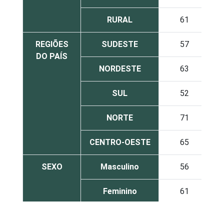
RURAL
61
REGIÕES
SUDESTE
57
DO PAÍS
NORDESTE
63
SUL
52
NORTE
71
CENTRO-OESTE
65
SEXO
Masculino
56
Feminino
61
GRAU DE
Analfabeto /
59