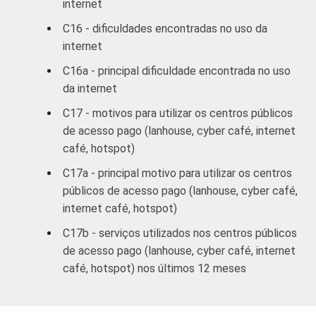
internet
C
57
C16 - dificuldades encontradas no uso da
internet
DE
63
C16a - principal dificuldade encontrada no uso
SITUAÇÃO
Trabalhador
52
da internet
DE
C17 - motivos para utilizar os centros públicos
EMPREGO
Desempregado
51
de acesso pago (lanhouse, cyber café, internet
café, hotspot)
Não integra a
população
C17a - principal motivo para utilizar os centros
75
economicamente
públicos de acesso pago (lanhouse, cyber café,
3
ativa
internet café, hotspot)
C17b - serviços utilizados nos centros públicos
1
Base ponderada: 9.932 entrevistados que
de acesso pago (lanhouse, cyber café, internet
usaram a Internet nos últimos três meses
café, hotspot) nos últimos 12 meses
(amostra principal +
oversample
de usuários
da Internet).
2
O critério utilizado para classificação leva