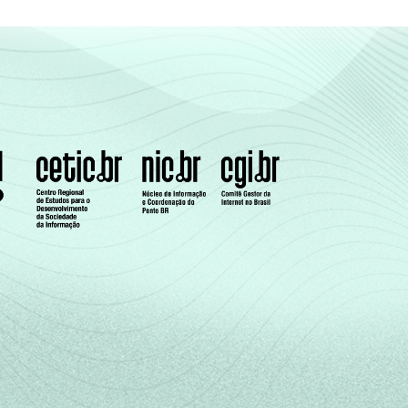
14
11
-
15
8
17
10
-
12
11
13
10
-
18
8
13
11
-
26
7
14
10
-
14
10
al +
oversample
de usuários da Internet).