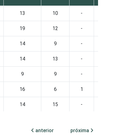
13
10
-
18
9
19
12
-
12
5
14
9
-
24
10
14
13
-
9
7
9
9
-
13
8
16
6
1
10
3
14
15
-
11
10
13
10
-
18
9
anterior
próxima
14
10
-
17
8