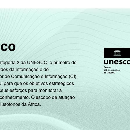
48
37
31
28
21
50
35
34
30
21
sco
46
35
28
29
21
43
31
27
22
25
Categoria 2 da UNESCO, o primeiro do
ades da informação e do
or de Comunicação e Informação (CI),
48
37
30
26
20
 para que os objetivos estratégicos
seus esforços para monitorar a
 conhecimento. O escopo de atuação
 lusófonos da África.
que usaram a Internet nos últimos três meses (amostra princip
iziadas.
 os estudantes, aposentados e as donas de casa.