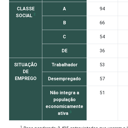
CLASSE
A
94
2
SOCIAL
B
66
C
54
DE
36
SITUAÇÃO
Trabalhador
53
DE
EMPREGO
Desempregado
57
Não integra a
51
população
economicamente
3
ativa
1