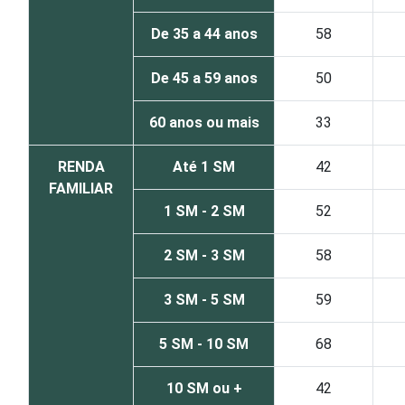
De 35 a 44 anos
58
De 45 a 59 anos
50
60 anos ou mais
33
RENDA
Até 1 SM
42
FAMILIAR
1 SM - 2 SM
52
2 SM - 3 SM
58
3 SM - 5 SM
59
5 SM - 10 SM
68
10 SM ou +
42