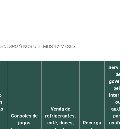
,
HOTSPOT
) NOS ÚLTIMOS 12 MESES
Serviços
de
governo
pela
o
Internet
as
ou
as
Venda de
auxílio
Consoles de
refrigerantes,
para
jogos
café, doces,
Recarga
usufruir