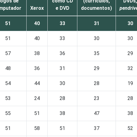
ogos de
como CD
(currículos,
DVDs,
mputador
Xerox
e DVD
documentos)
pendriv
51
40
33
31
30
51
40
33
30
30
57
38
36
35
29
48
36
31
29
32
54
44
30
28
19
53
24
28
23
28
55
51
38
47
38
51
58
51
37
52