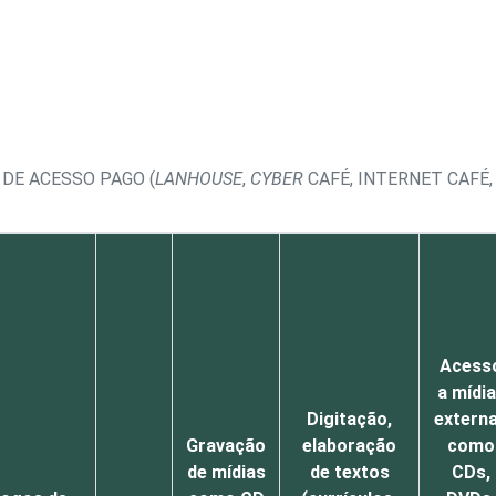
 DE ACESSO PAGO (
LANHOUSE
,
CYBER
CAFÉ, INTERNET CAFÉ
Acess
a mídi
Digitação,
extern
Gravação
elaboração
como
de mídias
de textos
CDs,