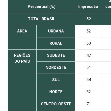
J
Percentual (%)
Impressão
co
TOTAL BRASIL
52
ÁREA
URBANA
52
RURAL
50
REGIÕES
SUDESTE
47
DO PAÍS
NORDESTE
51
SUL
54
NORTE
62
CENTRO-OESTE
71