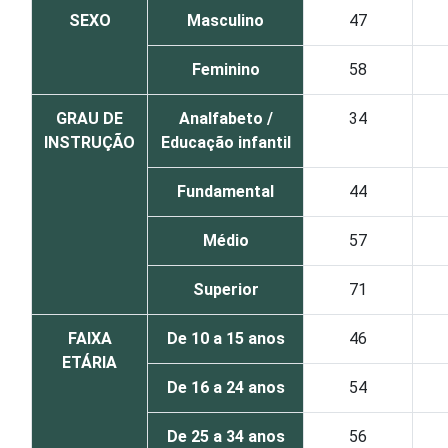
SEXO
Masculino
47
Feminino
58
GRAU DE
Analfabeto /
34
INSTRUÇÃO
Educação infantil
Fundamental
44
Médio
57
Superior
71
FAIXA
De 10 a 15 anos
46
ETÁRIA
De 16 a 24 anos
54
De 25 a 34 anos
56