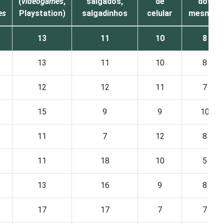
(
videogames
,
salgados,
de
dos
es
Playstation)
salgadinhos
celular
mesmos
13
11
10
8
13
11
10
8
12
12
11
7
15
9
9
10
11
7
12
8
11
18
10
5
13
16
9
8
17
17
7
7