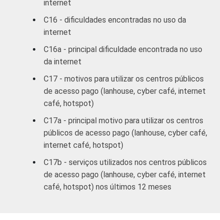
internet
DE
14
8
C16 - dificuldades encontradas no uso da
internet
SITUAÇÃO
Trabalhador
59
32
DE
C16a - principal dificuldade encontrada no uso
EMPREGO
Desempregado
40
-
da internet
C17 - motivos para utilizar os centros públicos
Não integra a
de acesso pago (lanhouse, cyber café, internet
população
49
1
café, hotspot)
economicamente
6
ativa
C17a - principal motivo para utilizar os centros
públicos de acesso pago (lanhouse, cyber café,
1
Base ponderada: 9.932 entrevistados que
internet café, hotspot)
usaram a Internet nos últimos três meses
C17b - serviços utilizados nos centros públicos
(amostra principal +
oversample
de usuários
de acesso pago (lanhouse, cyber café, internet
da Internet). Respostas múltiplas e
café, hotspot) nos últimos 12 meses
estimuladas.
2
Amigo, vizinho ou familiar.
3
Telecentro, biblioteca, entidade