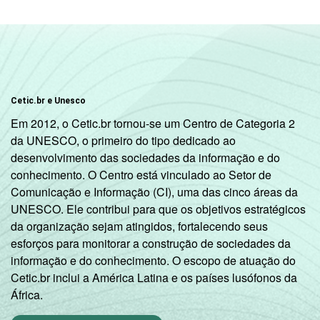
comunitária, Correios etc.
4
Internet café,
lanhouse
ou similar.
5
O critério utilizado para classificação leva
em consideração a educação do chefe de
família e a posse de uma série de utensílios
domésticos, relacionando-os a um sistema
Cetic.br e Unesco
de pontuação. A soma dos pontos
Em 2012, o Cetic.br tornou-se um Centro de Categoria 2
alcançados por domicílio é associada a uma
da UNESCO, o primeiro do tipo dedicado ao
classe socioeconômica específica (A, B, C, D,
desenvolvimento das sociedades da informação e do
E).
conhecimento. O Centro está vinculado ao Setor de
6
Nesta categoria estão contabilizados os
Comunicação e Informação (CI), uma das cinco áreas da
estudantes, aposentados e as donas de
UNESCO. Ele contribui para que os objetivos estratégicos
casa.
da organização sejam atingidos, fortalecendo seus
Fonte: NIC.br - set/nov 2010
esforços para monitorar a construção de sociedades da
informação e do conhecimento. O escopo de atuação do
Cetic.br inclui a América Latina e os países lusófonos da
África.