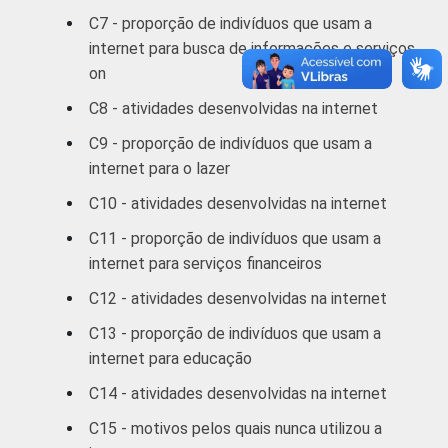
C7 - proporção de indivíduos que usam a
RENDA
Até 1 SM
17
4
internet para busca de informações e serviços
FAMILIAR
on
1 SM - 2 SM
36
14
C8 - atividades desenvolvidas na internet
2 SM - 3 SM
53
20
C9 - proporção de indivíduos que usam a
internet para o lazer
3 SM - 5 SM
69
27
C10 - atividades desenvolvidas na internet
5 SM - 10 SM
82
39
C11 - proporção de indivíduos que usam a
internet para serviços financeiros
10 SM ou +
94
42
C12 - atividades desenvolvidas na internet
CLASSE
A
95
50
C13 - proporção de indivíduos que usam a
5
SOCIAL
internet para educação
B
80
31
C14 - atividades desenvolvidas na internet
C
44
16
C15 - motivos pelos quais nunca utilizou a