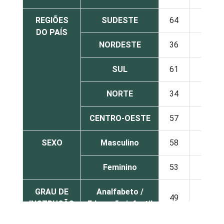
REGIÕES
SUDESTE
64
21
DO PAÍS
NORDESTE
36
18
SUL
61
26
NORTE
34
19
CENTRO-OESTE
57
25
SEXO
Masculino
58
24
Feminino
53
19
GRAU DE
Analfabeto /
49
7
INSTRUÇÃO
Educação infantil