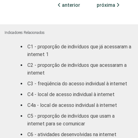
Fundamental
44
7
anterior
próxima
Médio
53
18
Superior
73
46
Indicadores Relacionados
C1 - proporção de indivíduos que já acessaram a
FAIXA
De 10 a 15 anos
41
1
internet 1
ETÁRIA
De 16 a 24 anos
46
17
C2 - proporção de indivíduos que acessaram a
internet
De 25 a 34 anos
58
32
C3 - freqüência do acesso individual à internet
De 35 a 44 anos
66
36
C4 - local de acesso individual à internet
C4a - local de acesso individual à internet
De 45 a 59 anos
77
29
C5 - proporção de indivíduos que usam a
De 60 anos ou
79
15
internet para se comunicar
mais
C6 - atividades desenvolvidas na internet