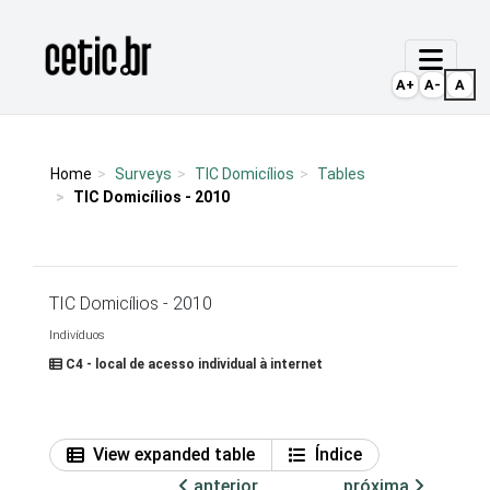
Ir para o conteúdo
Página inicial
A+
A-
A
Home
Surveys
TIC Domicílios
Tables
TIC Domicílios - 2010
TIC Domicílios - 2010
Indivíduos
C4 - local de acesso individual à internet
View expanded table
Índice
anterior
próxima