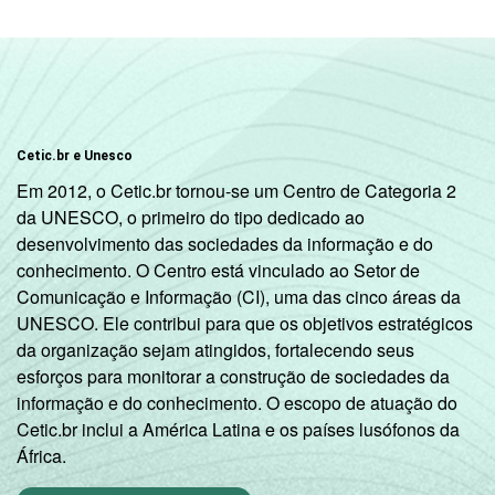
comunitária, Correios etc.
4
Internet café,
lanhouse
ou similar.
5
O critério utilizado para classificação leva
em consideração a educação do chefe de
família e a posse de uma série de utensílios
domésticos, relacionando-os a um sistema
Cetic.br e Unesco
de pontuação. A soma dos pontos
Em 2012, o Cetic.br tornou-se um Centro de Categoria 2
alcançados por domicílio é associada a uma
da UNESCO, o primeiro do tipo dedicado ao
classe socioeconômica específica (A, B, C, D,
desenvolvimento das sociedades da informação e do
E).
conhecimento. O Centro está vinculado ao Setor de
6
Nesta categoria estão contabilizados os
Comunicação e Informação (CI), uma das cinco áreas da
estudantes, aposentados e as donas de
UNESCO. Ele contribui para que os objetivos estratégicos
casa.
da organização sejam atingidos, fortalecendo seus
Fonte: NIC.br - set/nov 2010
esforços para monitorar a construção de sociedades da
informação e do conhecimento. O escopo de atuação do
Cetic.br inclui a América Latina e os países lusófonos da
África.