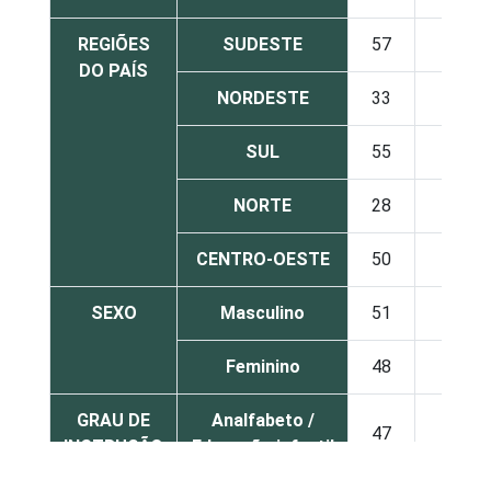
REGIÕES
SUDESTE
57
9
DO PAÍS
NORDESTE
33
11
SUL
55
15
NORTE
28
12
CENTRO-OESTE
50
12
SEXO
Masculino
51
11
Feminino
48
10
GRAU DE
Analfabeto /
47
3
INSTRUÇÃO
Educação infantil