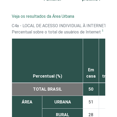
Veja os resultados da Área Urbana
C4a - LOCAL DE ACESSO INDIVIDUAL À INTERNET - M
1
Percentual sobre o total de usuários de Internet
Em
No
Percentual (%)
casa
trabalh
TOTAL BRASIL
50
11
ÁREA
URBANA
51
11
RURAL
28
14