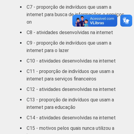
C7 - proporção de indivíduos que usam a
RENDA
Até 1 SM
16
2
internet para busca de informações e serviços
FAMILIAR
on
1 SM - 2 SM
34
9
C8 - atividades desenvolvidas na internet
2 SM - 3 SM
49
11
C9 - proporção de indivíduos que usam a
internet para o lazer
3 SM - 5 SM
61
14
C10 - atividades desenvolvidas na internet
5 SM - 10 SM
70
16
C11 - proporção de indivíduos que usam a
internet para serviços financeiros
10 SM ou +
80
14
C12 - atividades desenvolvidas na internet
CLASSE
A
76
21
C13 - proporção de indivíduos que usam a
5
SOCIAL
internet para educação
B
70
14
C14 - atividades desenvolvidas na internet
C
41
10
C15 - motivos pelos quais nunca utilizou a