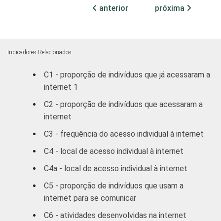
Fundamental
41
4
anterior
próxima
Médio
48
10
Superior
61
21
Indicadores Relacionados
C1 - proporção de indivíduos que já acessaram a
FAIXA
De 10 a 15 anos
39
-
internet 1
ETÁRIA
De 16 a 24 anos
41
8
C2 - proporção de indivíduos que acessaram a
internet
De 25 a 34 anos
50
16
C3 - freqüência do acesso individual à internet
De 35 a 44 anos
58
20
C4 - local de acesso individual à internet
C4a - local de acesso individual à internet
De 45 a 59 anos
69
13
C5 - proporção de indivíduos que usam a
De 60 anos ou
78
8
internet para se comunicar
mais
C6 - atividades desenvolvidas na internet