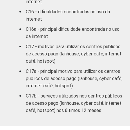
internet
DE
13
4
C16 - dificuldades encontradas no uso da
internet
SITUAÇÃO
Trabalhador
51
16
DE
C16a - principal dificuldade encontrada no uso
EMPREGO
Desempregado
39
-
da internet
C17 - motivos para utilizar os centros públicos
Não integra a
de acesso pago (lanhouse, cyber café, internet
população
47
-
café, hotspot)
economicamente
6
ativa
C17a - principal motivo para utilizar os centros
públicos de acesso pago (lanhouse, cyber café,
1
Base ponderada: 9.932 entrevistados que
internet café, hotspot)
usaram a Internet nos últimos três meses
C17b - serviços utilizados nos centros públicos
(amostra principal +
oversample
de usuários
de acesso pago (lanhouse, cyber café, internet
da Internet). Respostas múltiplas e
café, hotspot) nos últimos 12 meses
estimuladas.
2
Amigo, vizinho ou familiar.
3
Telecentro, biblioteca, entidade