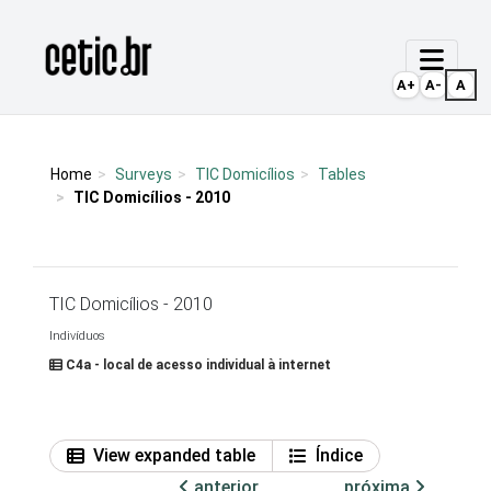
Ir para o conteúdo
Página inicial
A+
A-
A
Home
Surveys
TIC Domicílios
Tables
TIC Domicílios - 2010
TIC Domicílios - 2010
Indivíduos
C4a - local de acesso individual à internet
View expanded table
Índice
anterior
próxima