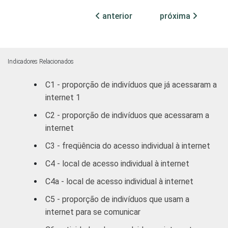
Médio
89
11
anterior
próxima
Superior
95
5
FAIXA
De 10 a 15 anos
76
24
ETÁRIA
Indicadores Relacionados
De 16 a 24 anos
88
12
C1 - proporção de indivíduos que já acessaram a
internet 1
De 25 a 34 anos
91
9
C2 - proporção de indivíduos que acessaram a
De 35 a 44 anos
90
10
internet
C3 - freqüência do acesso individual à internet
De 45 a 59 anos
91
9
C4 - local de acesso individual à internet
De 60 anos ou
88
12
C4a - local de acesso individual à internet
mais
C5 - proporção de indivíduos que usam a
RENDA
internet para se comunicar
Até 1 SM
75
25
FAMILIAR