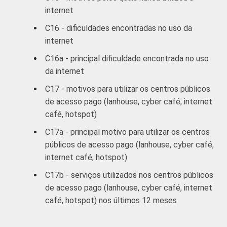
SITUAÇÃO
Trabalhador
90
10
internet
DE
C16 - dificuldades encontradas no uso da
EMPREGO
Desempregado
89
11
internet
Não integra a
C16a - principal dificuldade encontrada no uso
população
da internet
81
19
economicamente
C17 - motivos para utilizar os centros públicos
3
ativa
de acesso pago (lanhouse, cyber café, internet
café, hotspot)
1
Base ponderada: 9.932 entrevistados que
usaram a Internet nos últimos três meses
C17a - principal motivo para utilizar os centros
(amostra principal +
oversample
de usuários
públicos de acesso pago (lanhouse, cyber café,
da Internet).
internet café, hotspot)
2
O critério utilizado para classificação leva
C17b - serviços utilizados nos centros públicos
em consideração a educação do chefe de
de acesso pago (lanhouse, cyber café, internet
família e a posse de uma série de utensílios
café, hotspot) nos últimos 12 meses
domésticos, relacionando-os a um sistema
de pontuação. A soma dos pontos