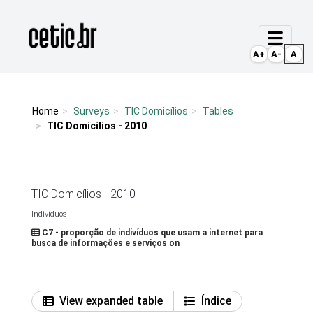
Ir para o conteúdo
Página inicial
A+
A-
A
Home
Surveys
TIC Domicílios
Tables
TIC Domicílios - 2010
TIC Domicílios - 2010
Indivíduos
C7 - proporção de indivíduos que usam a internet para
busca de informações e serviços on
View expanded table
Índice