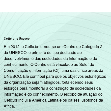
alcançados por domicílio é associada a uma
classe socioeconômica específica (A, B, C, D,
E).
3
Nesta categoria estão contabilizados os
estudantes, aposentados e as donas de
casa.
Fonte: NIC.br - set/nov 2010
Cetic.br e Unesco
Em 2012, o Cetic.br tornou-se um Centro de Categoria 2
da UNESCO, o primeiro do tipo dedicado ao
desenvolvimento das sociedades da informação e do
conhecimento. O Centro está vinculado ao Setor de
Comunicação e Informação (CI), uma das cinco áreas da
UNESCO. Ele contribui para que os objetivos estratégicos
da organização sejam atingidos, fortalecendo seus
esforços para monitorar a construção de sociedades da
informação e do conhecimento. O escopo de atuação do
Cetic.br inclui a América Latina e os países lusófonos da
África.