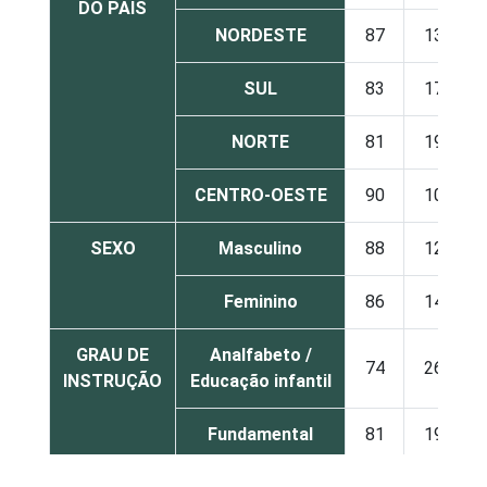
DO PAÍS
NORDESTE
87
13
SUL
83
17
NORTE
81
19
CENTRO-OESTE
90
10
SEXO
Masculino
88
12
Feminino
86
14
GRAU DE
Analfabeto /
74
26
INSTRUÇÃO
Educação infantil
Fundamental
81
19