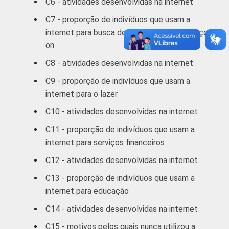
C6 - atividades desenvolvidas na internet
1 SM - 2 SM
84
16
C7 - proporção de indivíduos que usam a
internet para busca de informações e serviços
2 SM - 3 SM
89
11
on
3 SM - 5 SM
92
8
C8 - atividades desenvolvidas na internet
C9 - proporção de indivíduos que usam a
5 SM - 10 SM
93
7
internet para o lazer
10 SM ou +
96
4
C10 - atividades desenvolvidas na internet
C11 - proporção de indivíduos que usam a
CLASSE
A
93
7
internet para serviços financeiros
2
SOCIAL
B
93
7
C12 - atividades desenvolvidas na internet
C13 - proporção de indivíduos que usam a
C
85
15
internet para educação
C14 - atividades desenvolvidas na internet
DE
79
21
C15 - motivos pelos quais nunca utilizou a