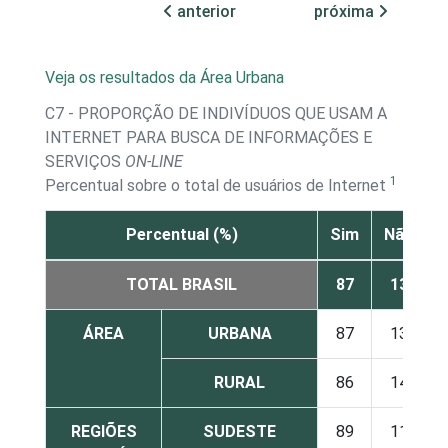
anterior
próxima
Veja os resultados da Área Urbana
C7 - PROPORÇÃO DE INDIVÍDUOS QUE USAM A
INTERNET PARA BUSCA DE INFORMAÇÕES E
SERVIÇOS
ON-LINE
1
Percentual sobre o total de usuários de Internet
Percentual (%)
Sim
Não
TOTAL BRASIL
87
13
ÁREA
URBANA
87
13
RURAL
86
14
REGIÕES
SUDESTE
89
11