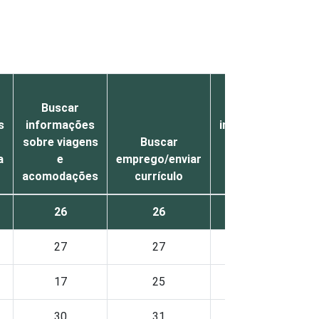
Buscar
Buscar
s
informações
informações
sobre viagens
Buscar
em
a
e
emprego/enviar
dicionários
acomodações
currículo
gratuitos
in
26
26
24
27
27
24
17
25
15
30
31
27