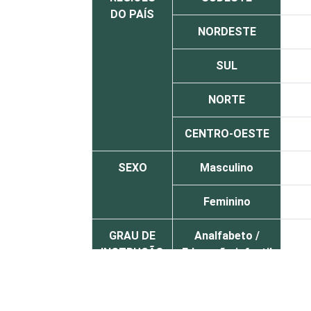
DO PAÍS
NORDESTE
SUL
NORTE
CENTRO-OESTE
SEXO
Masculino
Feminino
GRAU DE
Analfabeto /
INSTRUÇÃO
Educação infantil
Fundamental