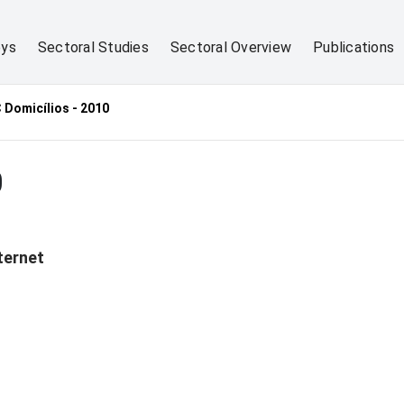
eys
Sectoral Studies
Sectoral Overview
Publications
 Domicílios - 2010
0
ternet