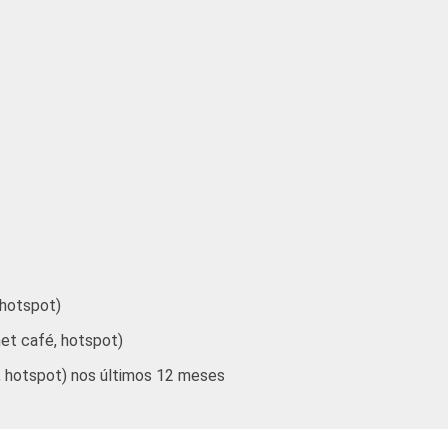
16
25
18
22
30
21
33
28
27
42
29
35
65
33
43
60
29
36
 hotspot)
38
29
30
net café, hotspot)
19
26
20
é, hotspot) nos últimos 12 meses
11
22
17