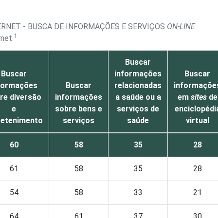
TERNET - BUSCA DE INFORMAÇÕES E SERVIÇOS
ON-LINE
1
ernet
Buscar
Buscar
informações
Buscar
formações
Buscar
relacionadas
informaçõe
re diversão
informações
a saúde ou a
em
sites
de
e
sobre bens e
serviços de
enciclopédi
retenimento
serviços
saúde
virtual
60
58
35
28
61
58
35
28
54
58
33
21
64
61
37
30