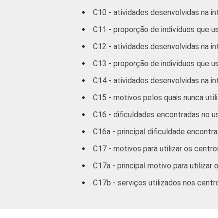
FAMILIAR
C10 - atividades desenvolvidas na in
1 SM - 2 SM
C11 - proporção de indivíduos que us
2 SM - 3 SM
C12 - atividades desenvolvidas na in
3 SM - 5 SM
C13 - proporção de indivíduos que u
C14 - atividades desenvolvidas na in
5 SM - 10 SM
C15 - motivos pelos quais nunca utili
10 SM ou +
C16 - dificuldades encontradas no u
C16a - principal dificuldade encontr
CLASSE
A
2
SOCIAL
C17 - motivos para utilizar os centr
B
C17a - principal motivo para utiliza
C
C17b - serviços utilizados nos cent
DE