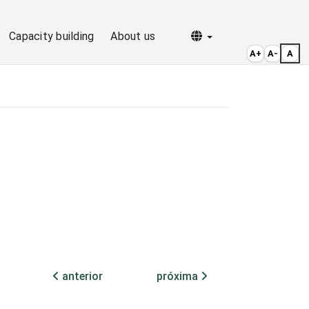
Selecionar idioma
Capacity building
About us
A+
A-
A
anterior
próxima