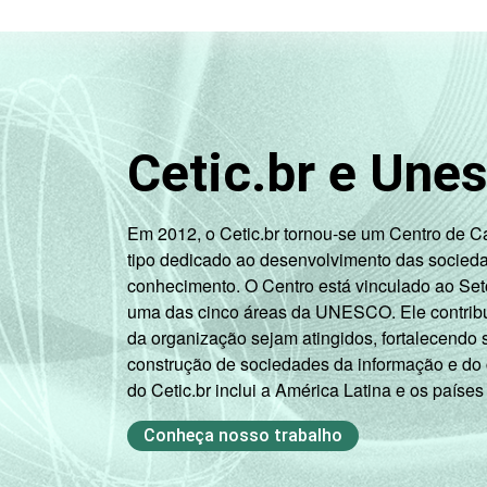
SITUAÇÃO
Trabalhador
DE
EMPREGO
Desempregado
Não integra a
Cetic.br e Une
população
economicamente
3
ativa
Em 2012, o Cetic.br tornou-se um Centro de 
tipo dedicado ao desenvolvimento das socied
1
Base ponderada: 9.932 entrevistados 
conhecimento. O Centro está vinculado ao Set
Respostas múltiplas, estimuladas e rod
uma das cinco áreas da UNESCO. Ele contribui
2
O critério utilizado para classificaç
da organização sejam atingidos, fortalecendo 
relacionando-os a um sistema de pontu
construção de sociedades da informação e do
B, C, D, E).
do Cetic.br inclui a América Latina e os países
3
Nesta categoria estão contabilizados
Fonte: NIC.br - set/nov 2010
Conheça nosso trabalho