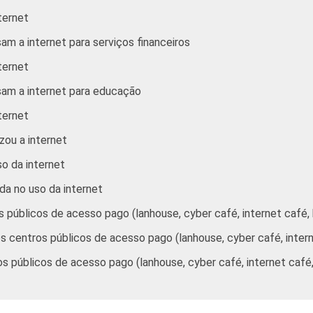
ternet
57
47
31
20
am a internet para serviços financeiros
59
59
34
27
ternet
64
69
42
32
sam a internet para educação
ternet
71
74
47
41
zou a internet
70
83
54
43
so da internet
ada no uso da internet
70
81
61
49
os públicos de acesso pago (lanhouse, cyber café, internet café,
66
72
44
35
r os centros públicos de acesso pago (lanhouse, cyber café, inter
57
51
31
25
ros públicos de acesso pago (lanhouse, cyber café, internet caf
54
35
18
16