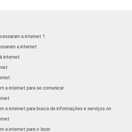
60
62
35
26
68
79
53
44
60
23
14
26
acessaram a internet 1
essaram a internet
66
55
30
32
à internet
63
70
44
29
rnet
55
72
47
27
ternet
am a internet para se comunicar
52
75
47
22
ernet
49
66
54
14
am a internet para busca de informações e serviços on
ernet
50
34
21
16
m a internet para o lazer