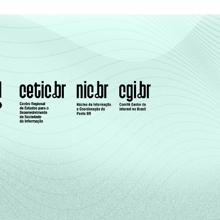
30
32
25
28
47
21
17
13
22
al +
oversample
de usuários da Internet).
e de uma série de utensílios domésticos,
a uma classe socioeconômica específica (A,