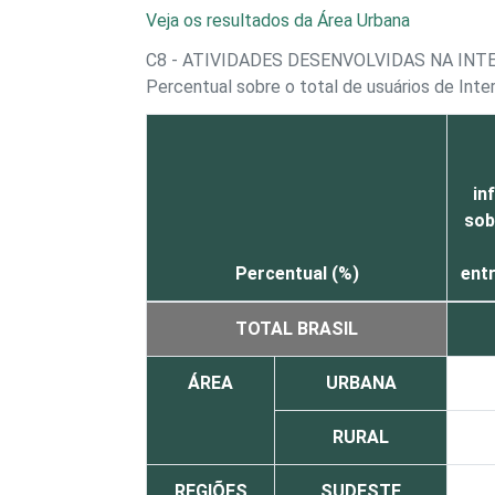
Veja os resultados da Área Urbana
C8 - ATIVIDADES DESENVOLVIDAS NA IN
Percentual sobre o total de usuários de Int
in
sob
Percentual (%)
ent
TOTAL BRASIL
ÁREA
URBANA
RURAL
REGIÕES
SUDESTE