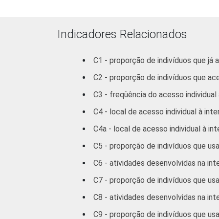
Médio
Superior
Indicadores Relacionados
FAIXA
De 10 a 15 anos
C1 - proporção de indivíduos que já 
ETÁRIA
C2 - proporção de indivíduos que ac
De 16 a 24 anos
C3 - freqüência do acesso individual 
De 25 a 34 anos
C4 - local de acesso individual à inte
De 35 a 44 anos
C4a - local de acesso individual à in
C5 - proporção de indivíduos que us
De 45 a 59 anos
C6 - atividades desenvolvidas na int
De 60 anos ou
C7 - proporção de indivíduos que us
mais
C8 - atividades desenvolvidas na int
RENDA
Até 1 SM
C9 - proporção de indivíduos que usa