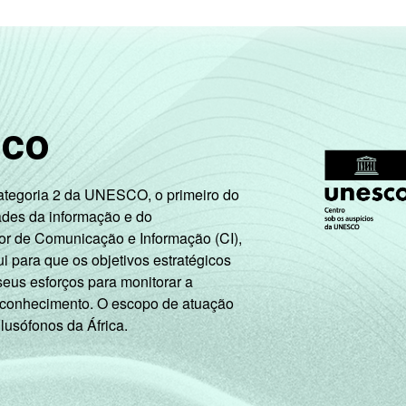
61
67
41
29
61
60
24
25
sco
60
37
24
27
Categoria 2 da UNESCO, o primeiro do
ades da informação e do
que usaram a Internet nos últimos três meses (amostra princip
or de Comunicação e Informação (CI),
iziadas.
 para que os objetivos estratégicos
ão leva em consideração a educação do chefe de família e a poss
seus esforços para monitorar a
ação. A soma dos pontos alcançados por domicílio é associada 
 conhecimento. O escopo de atuação
 lusófonos da África.
 os estudantes, aposentados e as donas de casa.