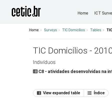
Ir para o conteúdo
Página inicial
Home
ICT Surv
Home
Surveys
TIC Domicílios
Tables
TIC
TIC Domicílios - 201
Indivíduos
C8 - atividades desenvolvidas na in
View expanded table
Índice