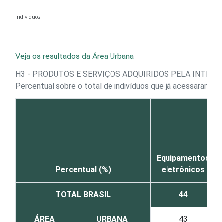
Ir para o conteúdo
Indivíduos
Veja os resultados da Área Urbana
H3 - PRODUTOS E SERVIÇOS ADQUIRIDOS PELA INTERN
Percentual sobre o total de indivíduos que já acessaram a 
Equipamentos
Percentual (%)
eletrônicos
TOTAL BRASIL
44
ÁREA
URBANA
43