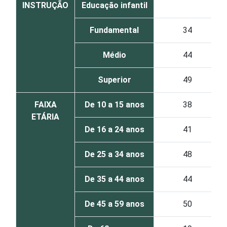
INSTRUÇÃO
Educação infantil
Fundamental
34
Médio
44
Superior
49
FAIXA
De 10 a 15 anos
38
ETÁRIA
De 16 a 24 anos
41
De 25 a 34 anos
48
De 35 a 44 anos
44
De 45 a 59 anos
50