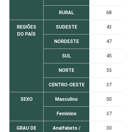
RURAL
68
REGIÕES
SUDESTE
43
DO PAÍS
NORDESTE
47
SUL
45
NORTE
55
CENTRO-OESTE
37
SEXO
Masculino
50
Feminino
37
GRAU DE
Analfabeto /
30