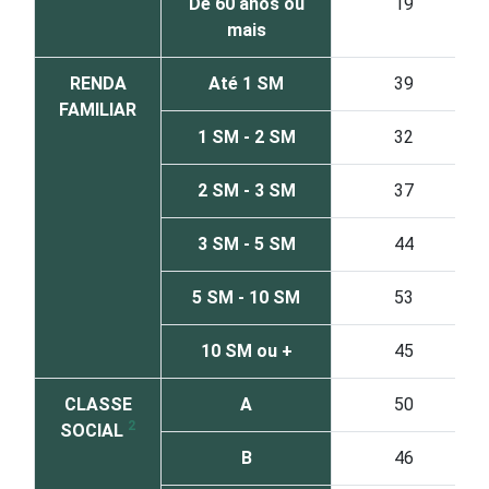
De 60 anos ou
19
mais
RENDA
Até 1 SM
39
FAMILIAR
1 SM - 2 SM
32
2 SM - 3 SM
37
3 SM - 5 SM
44
5 SM - 10 SM
53
10 SM ou +
45
CLASSE
A
50
2
SOCIAL
B
46