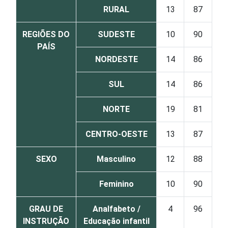
RURAL
13
87
REGIÕES DO
SUDESTE
10
90
PAÍS
NORDESTE
14
86
SUL
14
86
NORTE
19
81
CENTRO-OESTE
13
87
SEXO
Masculino
12
88
Feminino
10
90
GRAU DE
Analfabeto /
4
96
INSTRUÇÃO
Educação infantil