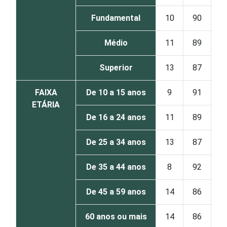
Fundamental
10
90
Médio
11
89
Superior
13
87
FAIXA
De 10 a 15 anos
9
91
ETÁRIA
De 16 a 24 anos
11
89
De 25 a 34 anos
13
87
De 35 a 44 anos
8
92
De 45 a 59 anos
14
86
60 anos ou mais
14
86