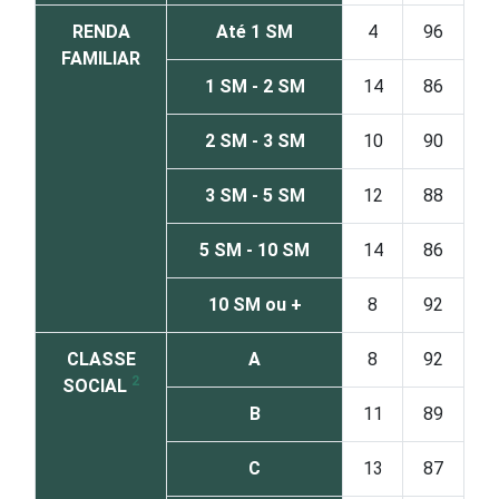
RENDA
Até 1 SM
4
96
FAMILIAR
1 SM - 2 SM
14
86
2 SM - 3 SM
10
90
3 SM - 5 SM
12
88
5 SM - 10 SM
14
86
10 SM ou +
8
92
CLASSE
A
8
92
2
SOCIAL
B
11
89
C
13
87