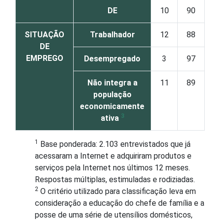
DE
10
90
SITUAÇÃO
Trabalhador
12
88
DE
EMPREGO
Desempregado
3
97
Não integra a
11
89
população
economicamente
3
ativa
1
Base ponderada: 2.103 entrevistados que já
acessaram a Internet e adquiriram produtos e
serviços pela Internet nos últimos 12 meses.
Respostas múltiplas, estimuladas e rodiziadas.
2
O critério utilizado para classificação leva em
consideração a educação do chefe de família e a
posse de uma série de utensílios domésticos,