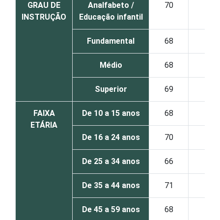
GRAU DE
Analfabeto /
70
41
INSTRUÇÃO
Educação infantil
Fundamental
68
49
Médio
68
38
Superior
69
33
FAIXA
De 10 a 15 anos
68
48
ETÁRIA
De 16 a 24 anos
70
35
De 25 a 34 anos
66
35
De 35 a 44 anos
71
41
De 45 a 59 anos
68
45