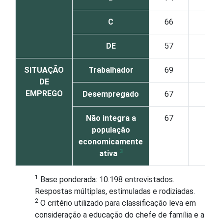
C
66
41
DE
57
39
SITUAÇÃO
Trabalhador
69
38
DE
EMPREGO
Desempregado
67
33
Não integra a
67
47
população
economicamente
3
ativa
1
Base ponderada: 10.198 entrevistados.
Respostas múltiplas, estimuladas e rodiziadas.
2
O critério utilizado para classificação leva em
consideração a educação do chefe de família e a