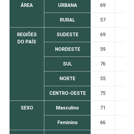
ÁREA
URBANA
69
42
RURAL
57
33
REGIÕES
SUDESTE
69
42
DO PAÍS
NORDESTE
59
39
SUL
76
38
NORTE
55
36
CENTRO-OESTE
75
46
SEXO
Masculino
71
41
Feminino
66
41