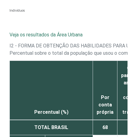
Ir para o conteúdo
Indivíduos
Veja os resultados da Área Urbana
I2 - FORMA DE OBTENÇÃO DAS HABILIDADES PARA US
Percentual sobre o total da população que usou o comput
Co
parent
amig
ou
Por
coleg
conta
de
Percentual (%)
própria
trabal
TOTAL BRASIL
68
41