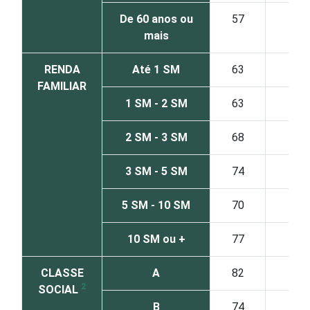
De 60 anos ou
57
43
mais
RENDA
Até 1 SM
63
41
FAMILIAR
1 SM - 2 SM
63
40
2 SM - 3 SM
68
41
3 SM - 5 SM
74
41
5 SM - 10 SM
70
49
10 SM ou +
77
35
CLASSE
A
82
46
2
SOCIAL
B
74
41