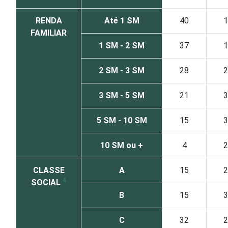
RENDA
Até 1 SM
40
1
FAMILIAR
1 SM - 2 SM
37
1
2 SM - 3 SM
28
2
3 SM - 5 SM
21
3
5 SM - 10 SM
15
3
10 SM ou +
4
2
CLASSE
A
15
2
4
SOCIAL
B
15
3
C
32
2