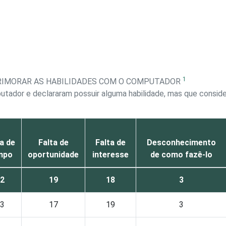
1
PRIMORAR AS HABILIDADES COM O COMPUTADOR
putador e declararam possuir alguma habilidade, mas que conside
a de
Falta de
Falta de
Desconhecimento
mpo
oportunidade
interesse
de como fazê-lo
2
19
18
3
3
17
19
3