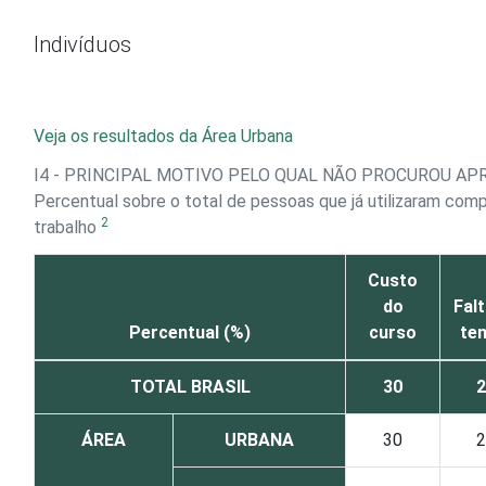
Ir para o conteúdo
Indivíduos
Veja os resultados da Área Urbana
I4 - PRINCIPAL MOTIVO PELO QUAL NÃO PROCUROU A
Percentual sobre o total de pessoas que já utilizaram com
2
trabalho
Custo
do
Falt
Percentual (%)
curso
te
TOTAL BRASIL
30
2
ÁREA
URBANA
30
2