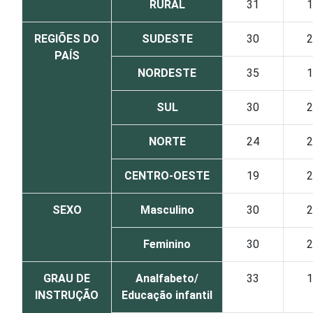
RURAL
31
1
REGIÕES DO
SUDESTE
30
2
PAÍS
NORDESTE
35
1
SUL
30
2
NORTE
24
2
CENTRO-OESTE
19
2
SEXO
Masculino
30
2
Feminino
30
2
GRAU DE
Analfabeto/
33
1
INSTRUÇÃO
Educação infantil