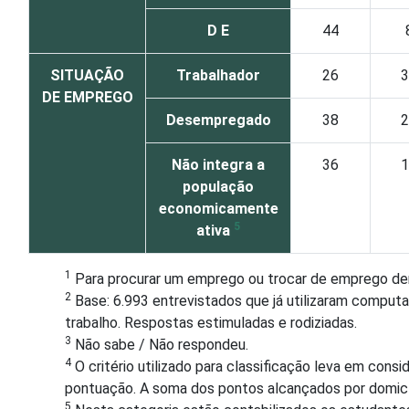
D E
44
SITUAÇÃO
Trabalhador
26
3
DE EMPREGO
Desempregado
38
2
Não integra a
36
1
população
economicamente
5
ativa
1
Para procurar um emprego ou trocar de emprego de
2
Base: 6.993 entrevistados que já utilizaram computa
trabalho. Respostas estimuladas e rodiziadas.
3
Não sabe / Não respondeu.
4
O critério utilizado para classificação leva em con
pontuação. A soma dos pontos alcançados por domicíli
5