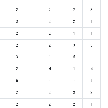
2
2
2
3
3
2
2
1
2
2
1
1
2
2
3
3
3
1
5
-
2
4
1
4
6
-
-
5
2
2
3
2
2
2
2
1