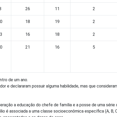
8
26
11
2
0
18
19
2
3
16
18
2
0
21
16
5
ntro de um ano.
dor e declararam possuir alguma habilidade, mas que consideram
sideração a educação do chefe de família e a posse de uma série
o é associada a uma classe socioeconômica específica (A, B, C,