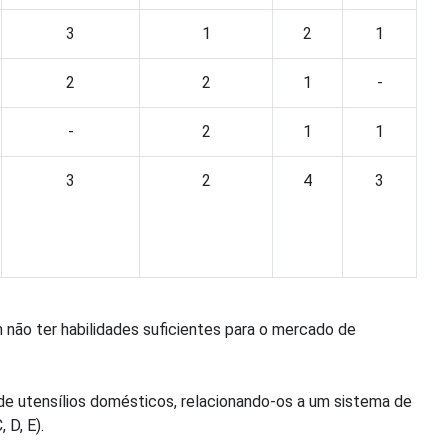
3
1
2
1
2
2
1
-
-
2
1
1
3
2
4
3
 não ter habilidades suficientes para o mercado de
 de utensílios domésticos, relacionando-os a um sistema de
 D, E).