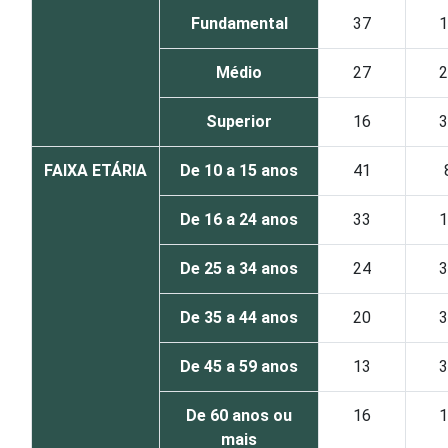
Fundamental
37
1
Médio
27
2
Superior
16
3
FAIXA ETÁRIA
De 10 a 15 anos
41
De 16 a 24 anos
33
1
De 25 a 34 anos
24
3
De 35 a 44 anos
20
3
De 45 a 59 anos
13
3
De 60 anos ou
16
1
mais