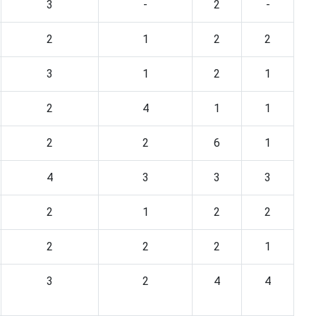
3
-
2
-
2
1
2
2
3
1
2
1
2
4
1
1
2
2
6
1
4
3
3
3
2
1
2
2
2
2
2
1
3
2
4
4