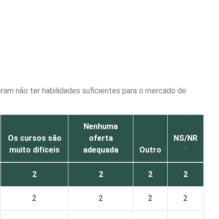
ram não ter habilidades suficientes para o mercado de
Nenhuma
Os cursos são
oferta
NS/NR
3
muito difíceis
adequada
Outro
2
2
2
2
2
2
2
2