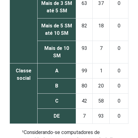
Mais de 3 SM
63
37
0
até 5 SM
Mais de 5 SM
82
18
0
até 10 SM
Mais de 10
93
7
0
SM
Classe
A
99
1
0
social
B
80
20
0
C
42
58
0
DE
7
93
0
¹Considerando-se computadores de