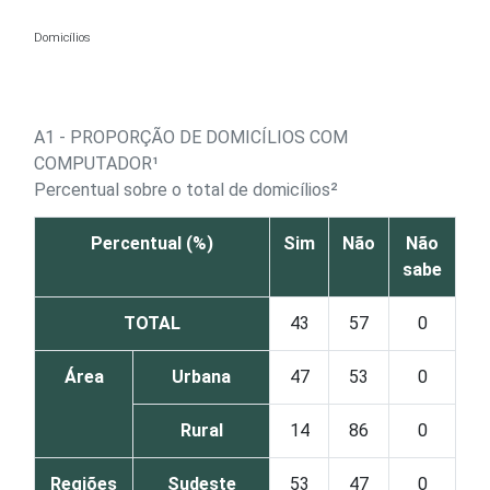
Ir para o conteúdo
Domicílios
A1 - PROPORÇÃO DE DOMICÍLIOS COM
COMPUTADOR¹
Percentual sobre o total de domicílios²
Percentual (%)
Sim
Não
Não
sabe
TOTAL
43
57
0
Área
Urbana
47
53
0
Rural
14
86
0
Regiões
Sudeste
53
47
0