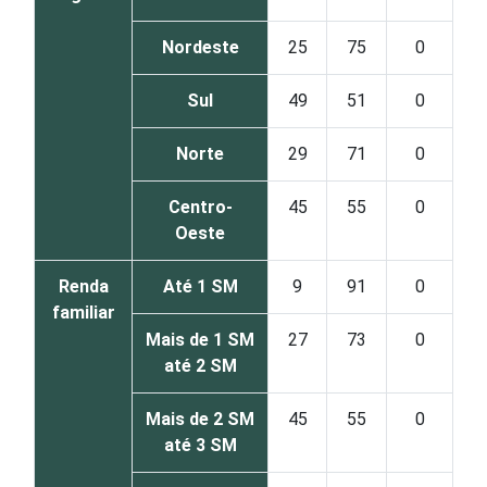
Nordeste
25
75
0
Sul
49
51
0
Norte
29
71
0
Centro-
45
55
0
Oeste
Renda
Até 1 SM
9
91
0
familiar
Mais de 1 SM
27
73
0
até 2 SM
Mais de 2 SM
45
55
0
até 3 SM