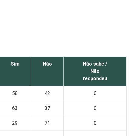
Sim
Não
Não sabe /
Não
respondeu
58
42
0
63
37
0
29
71
0