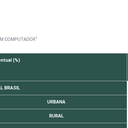
1
 UM COMPUTADOR
ntual (%)
L BRASIL
URBANA
RURAL