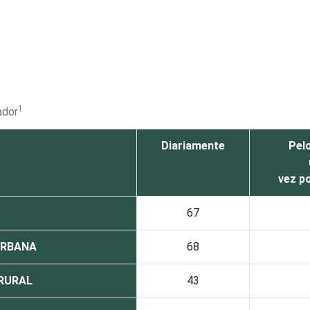
1
ador
Diariamente
Pel
vez p
67
RBANA
68
RURAL
43