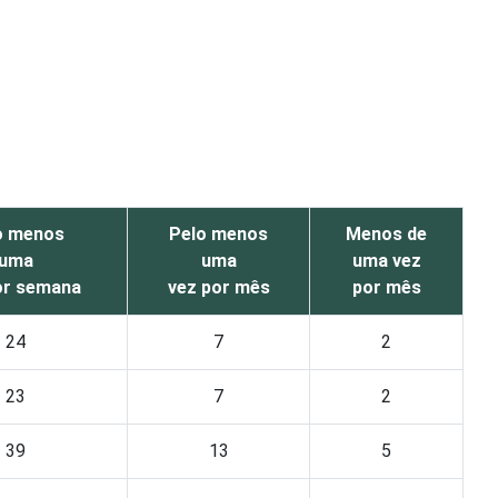
o menos
Pelo menos
Menos de
uma
uma
uma vez
or semana
vez por mês
por mês
24
7
2
23
7
2
39
13
5