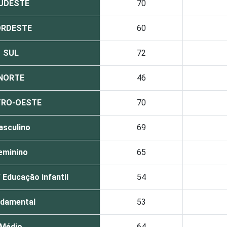
UDESTE
70
RDESTE
60
SUL
72
NORTE
46
TRO-OESTE
70
sculino
69
eminino
65
 Educação infantil
54
damental
53
Médio
64