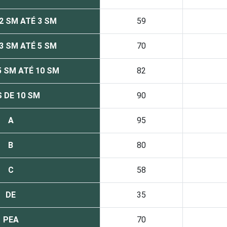
2 SM ATÉ 3 SM
59
3 SM ATÉ 5 SM
70
5 SM ATÉ 10 SM
82
 DE 10 SM
90
A
95
B
80
C
58
DE
35
PEA
70