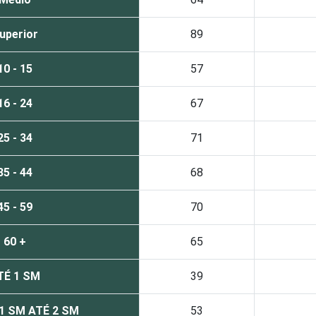
uperior
89
10 - 15
57
16 - 24
67
25 - 34
71
35 - 44
68
45 - 59
70
60 +
65
TÉ 1 SM
39
1 SM ATÉ 2 SM
53