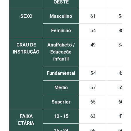
OESTE
SEXO
Masculino
61
54
Feminino
54
48
GRAU DE
Analfabeto /
49
34
INSTRUÇÃO
Educação
infantil
Fundamental
54
42
Médio
57
52
Superior
65
60
FAIXA
10 - 15
63
47
ETÁRIA
16 - 24
68
66