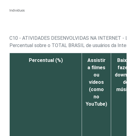
Ir para o conteúdo
Indivíduos
C10 - ATIVIDADES DESENVOLVIDAS NA INTERNET - LAZ
Percentual sobre o TOTAL BRASIL de usuários da Internet
Percentual (%)
Assistir
Baixar /
a filmes
fazer o
ou
downloa
vídeos
de
(como
músicas
no
YouTube)