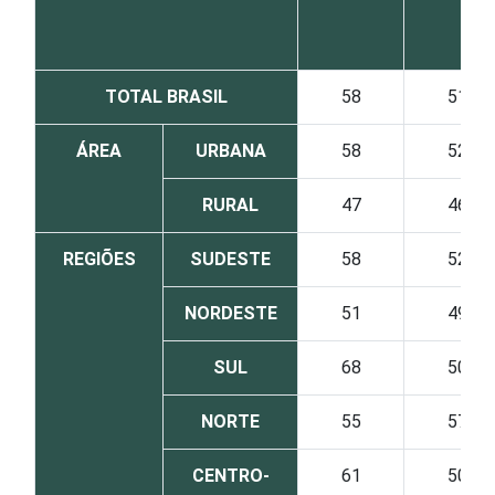
TOTAL BRASIL
58
51
ÁREA
URBANA
58
52
RURAL
47
46
REGIÕES
SUDESTE
58
52
NORDESTE
51
49
SUL
68
50
NORTE
55
57
CENTRO-
61
50