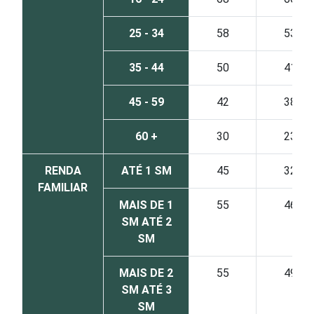
25 - 34
58
53
35 - 44
50
41
45 - 59
42
38
60 +
30
23
RENDA
ATÉ 1 SM
45
32
FAMILIAR
MAIS DE 1
55
46
SM ATÉ 2
SM
MAIS DE 2
55
49
SM ATÉ 3
SM