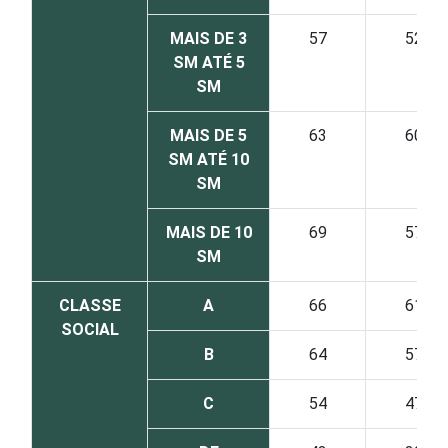
MAIS DE 3
57
52
SM ATÉ 5
SM
MAIS DE 5
63
60
SM ATÉ 10
SM
MAIS DE 10
69
57
SM
CLASSE
A
66
61
SOCIAL
B
64
57
C
54
47