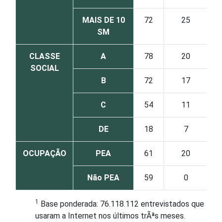
MAIS DE 10
72
25
SM
CLASSE
A
78
20
SOCIAL
B
72
17
C
54
11
DE
18
7
OCUPAÇÃO
PEA
61
20
Não PEA
59
0
1
Base ponderada: 76.118.112 entrevistados que
usaram a Internet nos últimos trÃªs meses.