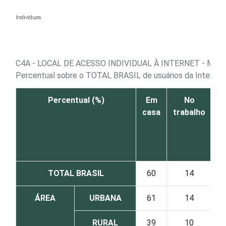
Ir para o conteúdo
Indivíduos
C4A - LOCAL DE ACESSO INDIVIDUAL À INTERNET - MA
Percentual sobre o TOTAL BRASIL de usuários da Internet
Percentual (%)
Em
No
C
casa
trabalho
pú
a
p
TOTAL BRASIL
60
14
ÁREA
URBANA
61
14
RURAL
39
10