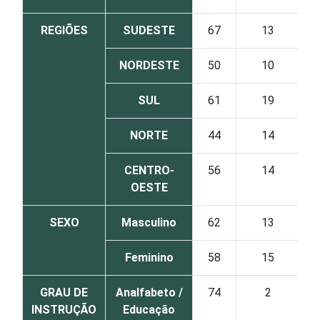
REGIÕES
SUDESTE
67
13
NORDESTE
50
10
SUL
61
19
NORTE
44
14
CENTRO-
56
14
OESTE
SEXO
Masculino
62
13
Feminino
58
15
GRAU DE
Analfabeto /
74
2
INSTRUÇÃO
Educação