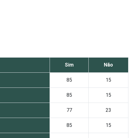
Sim
Não
85
15
85
15
77
23
85
15