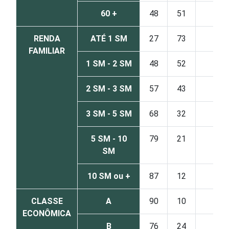
60 +
48
51
1
RENDA
ATÉ 1 SM
27
73
0
FAMILIAR
1 SM - 2 SM
48
52
0
2 SM - 3 SM
57
43
0
3 SM - 5 SM
68
32
0
5 SM - 10
79
21
0
SM
10 SM ou +
87
12
0
CLASSE
A
90
10
0
ECONÔMICA
B
76
24
0