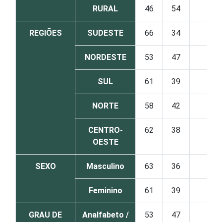
RURAL
46
54
0
REGIÕES
SUDESTE
66
34
0
NORDESTE
53
47
0
SUL
61
39
0
NORTE
58
42
0
CENTRO-
62
38
0
OESTE
SEXO
Masculino
63
36
0
Feminino
61
39
0
GRAU DE
Analfabeto /
53
47
0