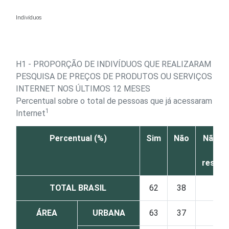
Ir para o conteúdo
Indivíduos
H1 - PROPORÇÃO DE INDIVÍDUOS QUE REALIZARAM
PESQUISA DE PREÇOS DE PRODUTOS OU SERVIÇOS NA
INTERNET NOS ÚLTIMOS 12 MESES
Percentual sobre o total de pessoas que já acessaram a
1
Internet
Percentual (%)
Sim
Não
Não sa
Nã
respo
TOTAL BRASIL
62
38
0
ÁREA
URBANA
63
37
0