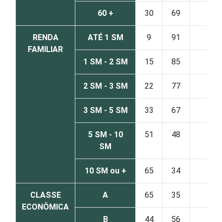
60 +
30
69
1
RENDA
ATÉ 1 SM
9
91
0
FAMILIAR
1 SM - 2 SM
15
85
0
2 SM - 3 SM
22
77
0
3 SM - 5 SM
33
67
0
5 SM - 10
51
48
0
SM
10 SM ou +
65
34
0
CLASSE
A
65
35
0
ECONÔMICA
B
44
56
0