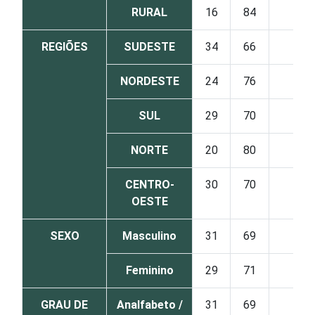
RURAL
16
84
0
REGIÕES
SUDESTE
34
66
0
NORDESTE
24
76
0
SUL
29
70
0
NORTE
20
80
0
CENTRO-
30
70
0
OESTE
SEXO
Masculino
31
69
0
Feminino
29
71
0
GRAU DE
Analfabeto /
31
69
0