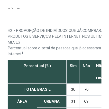
Ir para o conteúdo
Indivíduos
H2 - PROPORÇÃO DE INDIVÍDUOS QUE JÁ COMPRARAM
PRODUTOS E SERVIÇOS PELA INTERNET NOS ÚLTIMOS 
MESES
Percentual sobre o total de pessoas que já acessaram a
1
Internet
Percentual (%)
Sim
Não
Não sa
Nã
respo
TOTAL BRASIL
30
70
0
ÁREA
URBANA
31
69
0