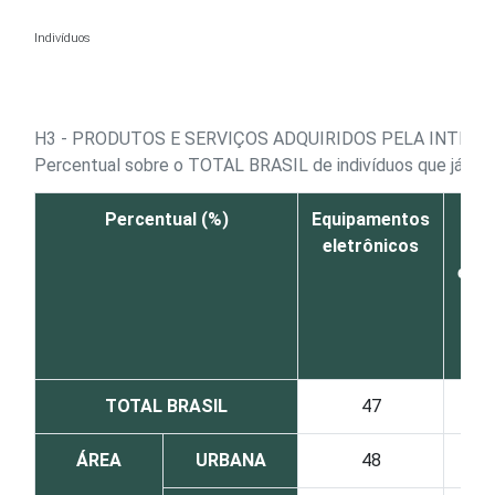
Ir para o conteúdo
Indivíduos
H3 - PRODUTOS E SERVIÇOS ADQUIRIDOS PELA INTERN
Percentual sobre o TOTAL BRASIL de indivíduos que já aces
Percentual (%)
Equipamentos
Pro
eletrônicos
elet
TOTAL BRASIL
47
ÁREA
URBANA
48