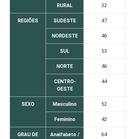
RURAL
32
REGIÕES
SUDESTE
47
NORDESTE
46
SUL
53
NORTE
46
CENTRO-
44
OESTE
SEXO
Masculino
52
Feminino
42
GRAU DE
Analfabeto /
64