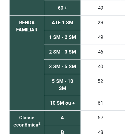
60 +
49
RENDA
ATÉ 1 SM
28
FAMILIAR
1 SM - 2 SM
49
2 SM - 3 SM
46
3 SM - 5 SM
40
5 SM - 10
52
SM
10 SM ou +
61
Classe
A
57
2
econômica
B
48