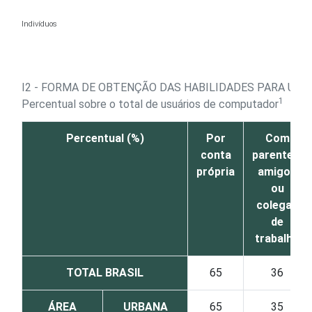
Ir para o conteúdo
Indivíduos
I2 - FORMA DE OBTENÇÃO DAS HABILIDADES PARA US
1
Percentual sobre o total de usuários de computador
Percentual (%)
Por
Com
conta
parentes,
própria
amigos
ou
colegas
de
trabalho
TOTAL BRASIL
65
36
ÁREA
URBANA
65
35