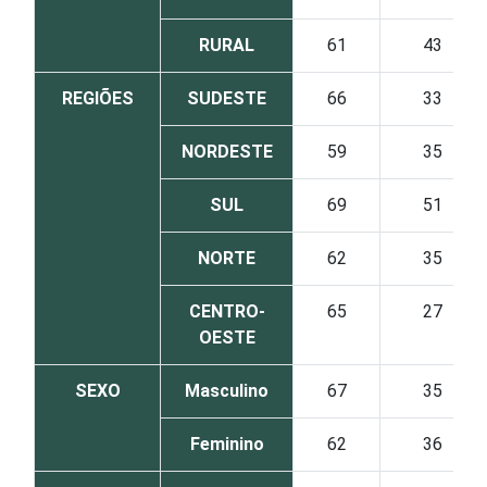
RURAL
61
43
REGIÕES
SUDESTE
66
33
NORDESTE
59
35
SUL
69
51
NORTE
62
35
CENTRO-
65
27
OESTE
SEXO
Masculino
67
35
Feminino
62
36