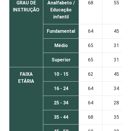
GRAU DE
Analfabeto /
68
55
INSTRUÇÃO
Educação
infantil
Fundamental
64
45
Médio
65
31
Superior
65
31
FAIXA
10 - 15
62
45
ETÁRIA
16 - 24
64
34
25 - 34
64
28
35 - 44
68
35