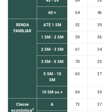
45 - 59
69
39
60 +
64
46
RENDA
ATÉ 1 SM
52
39
FAMILIAR
1 SM - 2 SM
59
36
2 SM - 3 SM
61
34
3 SM - 5 SM
70
35
5 SM - 10
65
37
SM
10 SM ou +
69
39
Classe
A
73
37
2
econômica