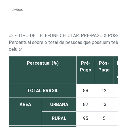
Ir para o conteúdo
Indivíduos
J3 - TIPO DE TELEFONE CELULAR: PRÉ-PAGO X PÓS-PA
Percentual sobre o total de pessoas que possuem telefon
1
celular
Percentual (%)
Pré-
Pós-
Não 
Pago
Pago
N
resp
TOTAL BRASIL
88
12
ÁREA
URBANA
87
13
RURAL
95
5