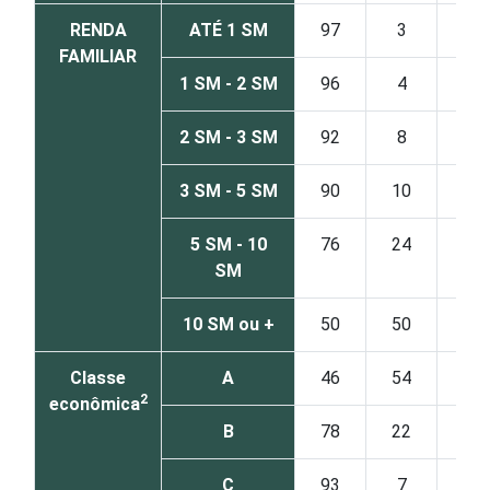
RENDA
ATÉ 1 SM
97
3
FAMILIAR
1 SM - 2 SM
96
4
2 SM - 3 SM
92
8
3 SM - 5 SM
90
10
5 SM - 10
76
24
SM
10 SM ou +
50
50
Classe
A
46
54
2
econômica
B
78
22
C
93
7