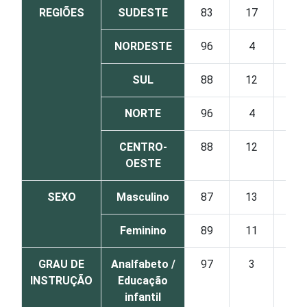
REGIÕES
SUDESTE
83
17
NORDESTE
96
4
SUL
88
12
NORTE
96
4
CENTRO-
88
12
OESTE
SEXO
Masculino
87
13
Feminino
89
11
GRAU DE
Analfabeto /
97
3
INSTRUÇÃO
Educação
infantil