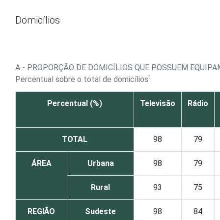
Ir para o conteúdo
Domicílios
A - PROPORÇÃO DE DOMICÍLIOS QUE POSSUEM EQUIPA
1
Percentual sobre o total de domicílios
Percentual (%)
Televisão
Rádio
TOTAL
98
79
ÁREA
Urbana
98
79
Rural
93
75
REGIÃO
Sudeste
98
84