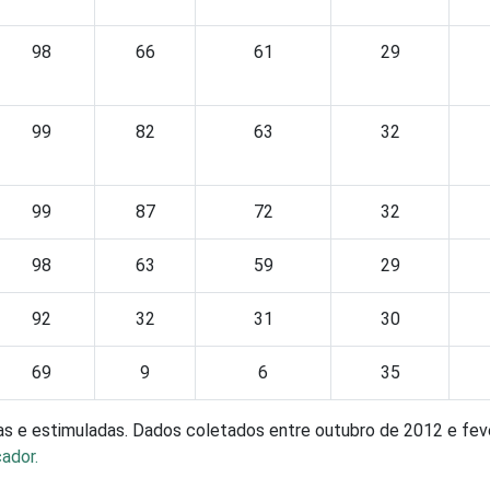
98
66
61
29
99
82
63
32
99
87
72
32
98
63
59
29
92
32
31
30
69
9
6
35
as e estimuladas. Dados coletados entre outubro de 2012 e fev
ador.