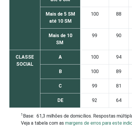
Mais de 5 SM
100
88
até 10 SM
Mais de 10
99
90
SM
CLASSE
A
100
94
SOCIAL
B
100
89
C
99
81
DE
92
64
1
Base: 61,3 milhões de domicílios. Respostas múltipl
Veja a tabela com as
margens de erros para este indic