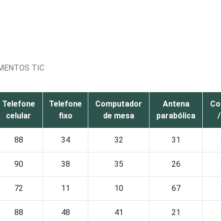
MENTOS TIC
Telefone
Telefone
Computador
Antena
Co
celular
fixo
de mesa
parabólica
88
34
32
31
90
38
35
26
72
11
10
67
88
48
41
21