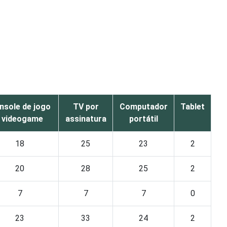
nsole de jogo
TV por
Computador
Tablet
/ videogame
assinatura
portátil
18
25
23
2
20
28
25
2
7
7
7
0
23
33
24
2