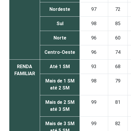
Nordeste
97
72
Sul
98
85
Norte
96
60
Centro-Oeste
96
74
RENDA
Até 1 SM
93
68
FAMILIAR
Mais de 1 SM
98
79
até 2 SM
Mais de 2 SM
99
81
até 3 SM
Mais de 3 SM
99
82
até 5 SM