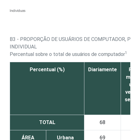
Ir para o conteúdo
Indivíduos
B3 - PROPORÇÃO DE USUÁRIOS DE COMPUTADOR, POR 
INDIVIDUAL
1
Percentual sobre o total de usuários de computador
Percentual (%)
Diariamente
Pelo
meno
uma
vez p
sema
TOTAL
68
23
ÁREA
Urbana
69
23