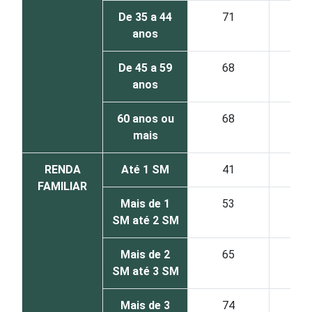
De 35 a 44
71
20
anos
De 45 a 59
68
23
anos
60 anos ou
68
23
mais
RENDA
Até 1 SM
41
39
FAMILIAR
Mais de 1
53
32
SM até 2 SM
Mais de 2
65
27
SM até 3 SM
Mais de 3
74
22