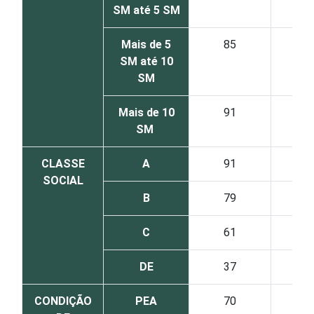
SM até 5 SM
Mais de 5
85
12
SM até 10
SM
Mais de 10
91
8
SM
CLASSE
A
91
8
SOCIAL
B
79
17
C
61
27
DE
37
41
CONDIÇÃO
PEA
70
22