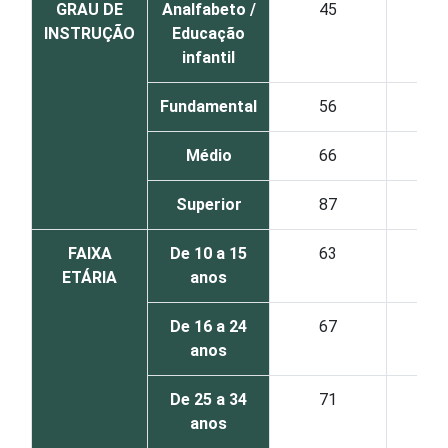
GRAU DE
Analfabeto /
45
24
INSTRUÇÃO
Educação
infantil
Fundamental
56
31
Médio
66
25
Superior
87
10
FAIXA
De 10 a 15
63
28
ETÁRIA
anos
De 16 a 24
67
25
anos
De 25 a 34
71
21
anos