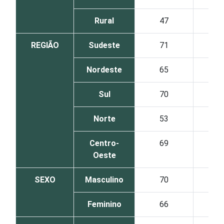
Rural
47
33
REGIÃO
Sudeste
71
22
Nordeste
65
24
Sul
70
22
Norte
53
35
Centro-
69
24
Oeste
SEXO
Masculino
70
22
Feminino
66
25