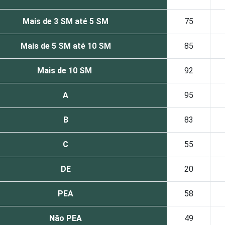
Mais de 3 SM até 5 SM
75
Mais de 5 SM até 10 SM
85
Mais de 10 SM
92
A
95
B
83
C
55
DE
20
PEA
58
Não PEA
49