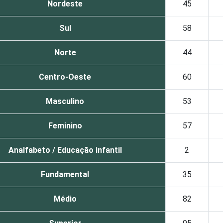
Nordeste
45
Sul
58
Norte
44
Centro-Oeste
60
Masculino
53
Feminino
57
Analfabeto / Educação infantil
2
Fundamental
35
Médio
82