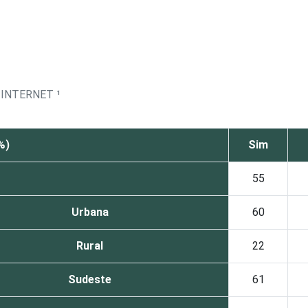
 INTERNET ¹
%)
Sim
55
Urbana
60
Rural
22
Sudeste
61