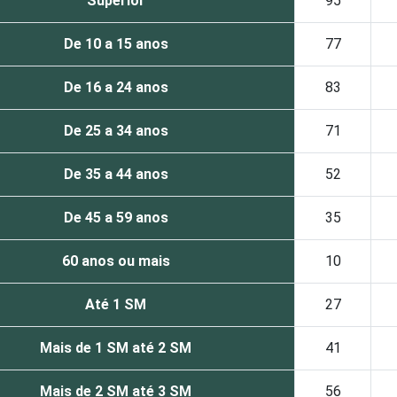
Superior
95
De 10 a 15 anos
77
De 16 a 24 anos
83
De 25 a 34 anos
71
De 35 a 44 anos
52
De 45 a 59 anos
35
60 anos ou mais
10
Até 1 SM
27
Mais de 1 SM até 2 SM
41
Mais de 2 SM até 3 SM
56