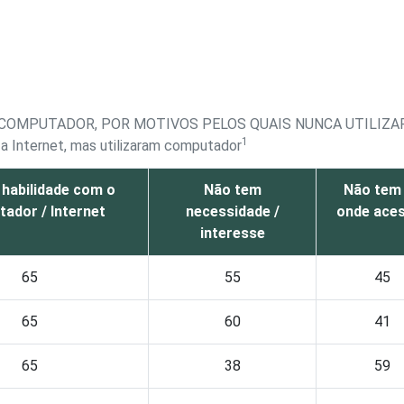
M COMPUTADOR, POR MOTIVOS PELOS QUAIS NUNCA UTILIZA
1
a Internet, mas utilizaram computador
 habilidade com o
Não tem
Não tem
ador / Internet
necessidade /
onde ace
interesse
65
55
45
65
60
41
65
38
59