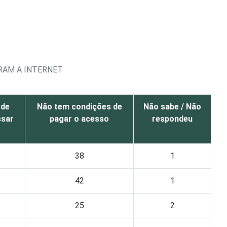
RAM A INTERNET
 de
Não tem condições de
Não sabe / Não
ssar
pagar o acesso
respondeu
38
1
42
1
25
2